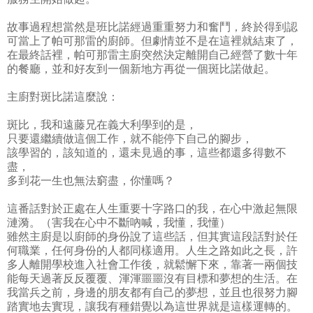
故事過程想當然是班比諾經過重重努力和奮鬥，終於得到認
可當上了帕可那雷的廚師。但劇情並不是在這裡就結束了，
在最終話裡，帕可那雷主廚突然決定離開自己經營了數十年
的餐廳，並和好友到一個新地方再從一個斑比諾做起。
主廚對斑比諾這麼說：
斑比，我和遠藤兄在義大利學到的是，
只要還繼續做這個工作，就不能停下自己的腳步，
該學習的，該知道的，還未見過的事，這些都還多得數不
盡，
多到花一生也無法窮盡，你懂嗎？
這番話對於正處在人生重要十字路口的我，在心中激起無限
漣漪。（害我在心中不斷吶喊，我懂，我懂）
雖然主廚是以廚師的身份說了這些話，但其實這段話對於任
何職業，任何身份的人都同樣適用。人生之路如此之長，許
多人離開學校進入社會工作後，就鬆懈下來，靠著一兩個技
能每天過著反反覆覆、渾渾噩噩沒有目標和夢想的生活。在
我當兵之前，身邊的朋友都有自己的夢想，並且也很努力腳
踏實地去實現，讓我有種錯覺以為這世界就是這樣運轉的。