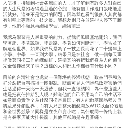
入伍後，接觸到社會各層面的人，才了解到有許多人對自己
的人生只是抱著得過且過的心態，能有個工作混口飯吃能過
活就好。這並不是能力的問題，因為我也看到很多人其實都
有能稱上專業的一技之長。我想差別只在於這些人停下了腳
步，他們不願意再繼續學習、繼續前進。
我認為學習是人最重要的能力。從我們呱呱墜地開始，我們
學著爬、學著說話、學走路、學著如何判斷是非、學習並了
解這個世界。如果我們只是為了一技之長而花了二十幾年上
小學、中學，一直到大學，結果只是在社會上做一個每天重
複做著同樣工作的螺絲釘，這樣真的有把我們身為人的價值
完全發揮出來了嗎？這樣的人和部工作機器有什麼不同？
目前的台灣社會也處於一個難堪的停滯狀態，政黨鬥爭和族
群分裂把台灣搞得一團混亂。隨處可見人們抱怨政府害他們
生活過得一天比一天還苦，但我一直很納悶，為什麼這些人
總是把責任推給別人呢？難道他們自己不用為自己的生活不
如意而負責嗎？為什麼同樣是農民，有人能做基因品種改良
將蔬果外銷世界，而有人只是整天抱怨開放WTO以至於被迫
和全世界競爭？同樣是在夜市賣小吃，為什麼同一條街上就
是有幾家店能大排長龍，其他店卻總是在趕蒼蠅？