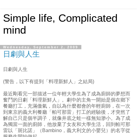
Simple life, Complicated
mind
Wednesday, September 2, 2009
日劇與人生
日劇與人生
(警告，以下有提到「料理新鮮人」之結局)
最近剛看完一部描述一位年輕大學生為了成為廚師的夢想而
奮鬥的日劇「料理新鮮人」。劇中的主角一開始是個在鄉下
餐廳打工，充滿傲氣，自以為什麼都會的年輕廚師，在一次
到東京的義大利餐廳「帕可那雷」打工的經驗後，才突然了
解自己只是個半調子，就像井底之蛙一樣無知渺小。為了成
為獨當一面的廚師，他放棄了女友和大學生活，回到帕可那
雷以「斑比諾」（Bambino，義大利文的小嬰兒）的名字從
服務生開始做起。