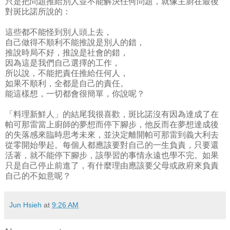
只是把問題推給別人並不能解決任何問題，就像主廚在最後
對斑比諾所說的：
這些都不能怪到別人頭上去，
自己做得不順利不能推說是別人的錯，
推說時局不好，推說是社會的錯，
因為這是我們自己選擇的工作，
所以說，不能把責任推給任何人，
如果不順利，全都是自己的責任。
能這樣想，一切都會很簡單，你說呢？
「料理新鮮人」的結尾我很喜歡，斑比諾沒有因為達成了在
帕可那雷當上廚師的夢想而停下腳步，他反而在夢想達成後
的失落感來臨時思考未來，並決定離開帕可那雷到義大利去
從零開始學起。每個人都應該要對自己的一生負責，只要還
活著，就不能停下腳步，該學習的事情永遠也學不完。如果
只是自己停止前進了，有什麼理由應該要父母或政府來負責
自己的不如意呢？
Jun Hsieh
at
9:26 AM