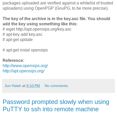
packages uploaded are verified against a whitelist of trusted
uploaders) using OpenPGP (GnuPG, to be more precise).
The key of the archive is in the key.asc file. You should
add the key using something like this:
# wget http://apt.opensips.org/key.asc
# apt-key add key.asc
# apt-get update
# apt-get instal opensips
Reference:
http://www.opensips.org/
http://apt.opensips.org/
Jun Hsieh
at
9:10 PM
No comments:
Password prompted slowly when using
PuTTY to ssh into remote machine