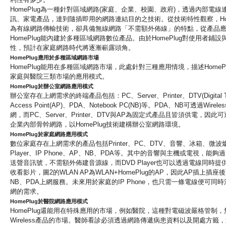
HomePlug為一種針對區域網路(家庭、企業、校園、政府)
，透過內部電線
訊、家電產品，
達到隨插即用的網路連結目的之技術。從技術特性觀察，
H
為有線網路傳輸技術，卻具備無線網路「
不需額外佈線」的特點，從產品
HomePlug能內建於多種區域網路數位產品。
由於HomePlug對使用者鋪
性，
預計在家庭網路時代將逐漸嶄露頭角。
HomePlug應用於多種區域網路市場
HomePlug能用在多種區域網路市場，
此處針對三種應用情境，描述HomeP
家庭與醫院三類市場的應用模式。
HomePlug於辦公室網路應用模式
辦公室存在上網需求的終端產品包括：PC、Server、
Printer、DTV(Digita
Access Point(AP)、PDA、Notebook PC(NB)等。PDA、
NB可透過Wirel
網，而PC、
Server、Printer、
DTV與AP為固定式產品且皆須供電，
因此可
企業內部骨幹網路，
以HomePlug技術建構辦公室網路環境。
HomePlug於家庭網路應用模式
數位家庭存在上網需求的產品包括Printer、PC、DTV、
音響、冰箱、微波爐
Player、IP Phone、AP、NB、PDA等。其中的音響與主機或電視，
能夠過
送聲音訊號，不需額外佈建音源線，而DVD Player也可以透過電線同時提
收看影片，
圖2的WLAN AP為WLAN+HomePlug的AP，
因此AP插上插座
NB、PDA上網服務。
未來用於家庭的IP Phone，也只需一條電線便可同
網的需求。
HomePlug於醫院網路應用模式
HomePlug還能用在特殊應用的市場，例如醫院，
這種對電磁波嚴格管制，
Wireless產品的市場。
醫師看診必須透過網路傳遞病患資料以及開處方籤，