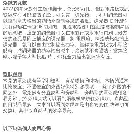
烙鐵的瓦數
40W 的拿來對付主板和顯卡，會比較好用。但對電路板或訊
號線材有可能過熱了些，可以買「調光器」，利用調光器可
以控制電力輸出的功能來控制烙鐵的溫度。調光器 是什麼？
您有經驗在卡拉OK包廂裡，見過電燈使用旋鈕開關控制亮度
的玩意吧，這類的調光器可以在電氣行或水電行買到，最方
便的產品是附上插座的調光器，將 電風扇、檯燈或烙鐵插上
調光器，就可以自由控制輸出功率。當銲接電路板或小型接
點時，將調光器的功率輸出減半，烙鐵就不會過熱；當銲接
喇叭端子等大型接點 時，40瓦全力輸出就綽綽有餘。
型狀種類
常見的電烙鐵有筆型和槍型，有塑膠柄 和木柄。木柄的通常
比較便宜。不過便宜的東西好像特別容易壞.......除了外觀的不
同之外，電烙鐵有分直熱型和旁熱型，旁熱型的電烙鐵很容
易分辨，於 烙鐵尖端可以看到兩根螺絲鎖住烙鐵頭。直熱型
的日製品最多，大家可以看到烙鐵頭是由套筒套住(烙鐵頭可
交換)。其中以直熱式的效率最高。
以下純為個人使用心得