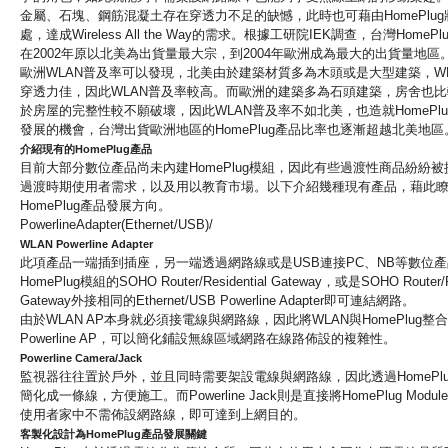
金屬、石塊、
鋼筋混凝土存在穿透力不足的缺憾，
此時也可藉由HomePlu
處，
達成Wireless All the Way的需求。根據工研院IEK調查，
台灣HomeP
在2002年原以北美為出貨量最
大宗，到2004年歐洲成為最大的出貨量地區
歐洲WLAN普及率可以發現，
北美由於建築材質多為木頭或是大型建築，W
穿透力佳，因此WLAN普及率較高。而歐洲的建築多為石頭建築，
房舍也比
於房屋的完整性較不願破壞，
因此WLAN普及率不如北美，
也造就HomeP
發展的機會，
台灣出貨歐洲地區的HomePlug產品比率也逐漸超越北美地區
介紹現有的HomePlug產品
目前大部分數位產品尚未內建HomePlug模組，
因此有些過渡性商品紛紛被
過渡時期使用者需求，
以及用以教育市場。以下介紹幾種現有產品，
藉此
HomePlug產品發展方向。
PowerlineAdapter(Ethernet/USB)
/
WLAN Powerline Adapter
此項產品一端插到插座，另一端透過網路線或是USB連接PC、
NB等數位
HomePlug模組的SOHO Router/Residential Gateway，或是SOHO Router/Re
Gateway外接相同的Ethernet/USB Powerline Adapter即可連結網路。
由於WLAN AP本身就必須接電線與網路線，
因此將WLAN與HomePlug整
Powerline AP，可以簡化鋪設無線區域網路在線路佈設的複雜性。
Powerline Camera/Jack
監視器往往置於戶外，並且同時需要架設電線與網路線，
因此透過HomeP
簡化成一條線，方便施工。
而Powerline Jack則是直接將HomePlug Mo
使用者家中不需佈設網路線，
即可達到上網目的。
客製化設計為HomePlug產品發展關鍵