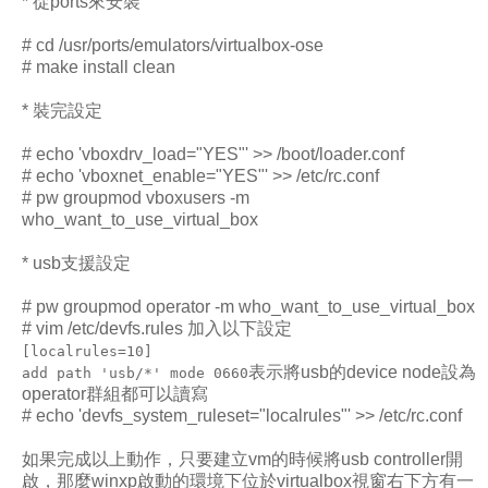
* 從ports來安裝
# cd /usr/ports/emulators/virtualbox-ose
# make install clean
* 裝完設定
# echo 'vboxdrv_load="YES"' >> /boot/loader.conf
# echo 'vboxnet_enable="YES"' >> /etc/rc.conf
# pw groupmod vboxusers -m
who_want_to_use_virtual_box
* usb支援設定
# pw groupmod operator -m who_want_to_use_virtual_box
# vim /etc/devfs.rules 加入以下設定
[localrules=10]
表示將usb的device node設為
add path 'usb/*' mode 0660
operator群組都可以讀寫
# echo 'devfs_system_ruleset="localrules"' >> /etc/rc.conf
如果完成以上動作，只要建立vm的時候將usb controller開
啟，那麼winxp啟動的環境下位於virtualbox視窗右下方有一