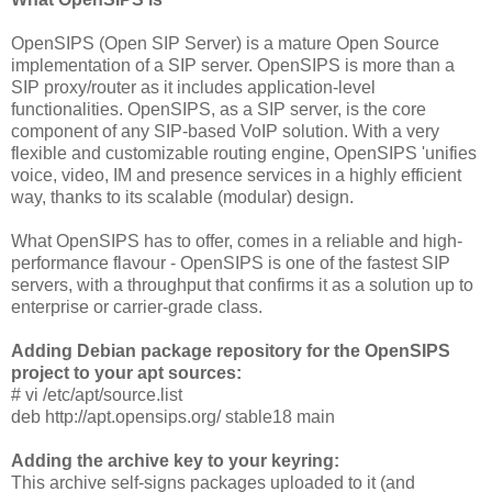
OpenSIPS (Open SIP Server) is a mature Open Source
implementation of a SIP server. OpenSIPS is more than a
SIP proxy/router as it includes application-level
functionalities. OpenSIPS, as a SIP server, is the core
component of any SIP-based VoIP solution. With a very
flexible and customizable routing engine, OpenSIPS 'unifies
voice, video, IM and presence services in a highly efficient
way, thanks to its scalable (modular) design.
What OpenSIPS has to offer, comes in a reliable and high-
performance flavour - OpenSIPS is one of the fastest SIP
servers, with a throughput that confirms it as a solution up to
enterprise or carrier-grade class.
Adding Debian package repository for the OpenSIPS
project to your apt sources:
# vi /etc/apt/source.list
deb http://apt.opensips.org/ stable18 main
Adding the archive key to your keyring:
This archive self-signs packages uploaded to it (and