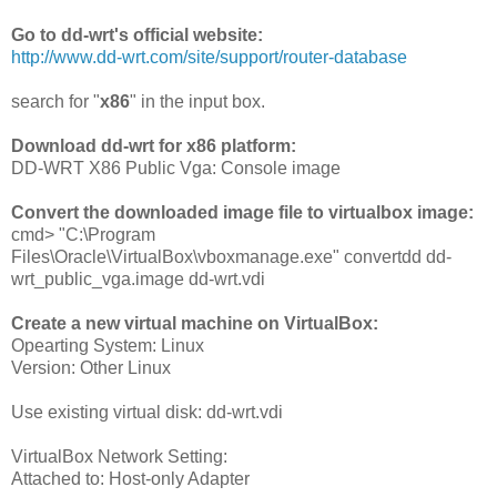
Go to dd-wrt's official website:
http://www.dd-wrt.com/site/support/router-database
search for "
x86
" in the input box.
Download dd-wrt for x86 platform:
DD-WRT X86 Public Vga: Console image
Convert the downloaded image file to virtualbox image:
cmd> "C:\Program
Files\Oracle\VirtualBox\vboxmanage.exe" convertdd dd-
wrt_public_vga.image dd-wrt.vdi
Create a new virtual machine on VirtualBox:
Opearting System: Linux
Version: Other Linux
Use existing virtual disk: dd-wrt.vdi
VirtualBox Network Setting:
Attached to: Host-only Adapter