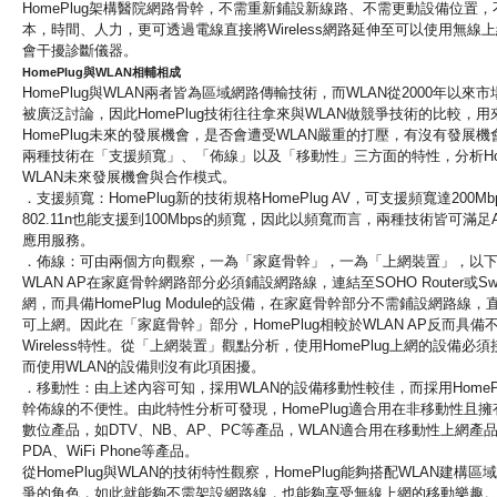
HomePlug架構醫院網路骨幹，不需重新鋪設新線路、
不需更動設備位置，
本，時間、人力，
更可透過電線直接將Wireless網路延伸至可以使用無線
會干擾診斷儀器。
HomePlug與WLAN相輔相成
HomePlug與WLAN兩者皆為區域網路傳輸技術，
而WLAN從2000年以來
被廣泛討論，
因此HomePlug技術往往拿來與WLAN做競爭技術的比較，
用
HomePlug未來的發展機會，
是否會遭受WLAN嚴重的打壓，有沒有發展機
兩種技術在「支援頻寬」、「佈線」以及「移動性」
三方面的特性，
分析Ho
WLAN未來發展機會與合作模式。
．支援頻寬：HomePlug新的技術規格HomePlug AV，可支援頻寬達200Mb
802.11n也能支援到100Mbps的頻寬，
因此以頻寬而言，
兩種技術皆可滿足Aud
應用服務。
．佈線：可由兩個方向觀察，一為「家庭骨幹」，一為「上網裝置」
，以
WLAN AP在家庭骨幹網路部分必須鋪設網路線，連結至SOHO Router或Swi
網，而具備HomePlug Module的設備，在家庭骨幹部分不需鋪設網路線，
可上網。因此在「家庭骨幹」部分，
HomePlug相較於WLAN AP反而具
Wireless特性。從「
上網裝置」觀點分析，
使用HomePlug上網的設備必
而使用WLAN的設備則沒有此項困擾。
．移動性：由上述內容可知，採用WLAN的設備移動性較佳，
而採用Home
幹佈線的不便性。
由此特性分析可發現，
HomePlug適合用在非移動性且
數位產品，
如DTV、NB、AP、PC等產品，
WLAN適合用在移動性上網產品
PDA、WiFi Phone等產品。
從HomePlug與WLAN的技術特性觀察，
HomePlug能夠搭配WLAN建構區
爭的角色，如此就能夠不需架設網路線，
也能夠享受無線上網的移動樂趣。