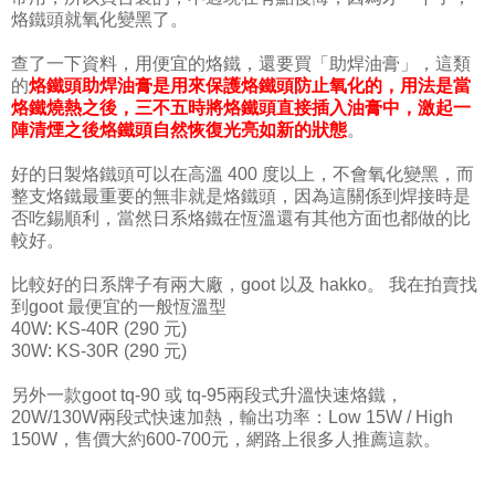
烙鐵頭就氧化變黑了。
查了一下資料，用便宜的烙鐵，還要買「助焊油膏」，這類
的
烙鐵頭助焊油膏是用來保護烙鐵頭防止氧化的，用法是當
烙鐵燒熱之後，三不五時將烙鐵頭直接插入油膏中，激起一
陣清煙之後烙鐵頭自然恢復光亮如新的狀態
。
好的日製烙鐵頭可以在高溫 400 度以上，不會氧化變黑，而
整支烙鐵最重要的無非就是烙鐵頭，因為這關係到焊接時是
否吃錫順利，當然日系烙鐵在恆溫還有其他方面也都做的比
較好。
比較好的日系牌子有兩大廠，goot 以及 hakko。 我在拍賣找
到goot 最便宜的一般恆溫型
40W: KS-40R (290 元)
30W: KS-30R (290 元)
另外一款goot tq-90 或 tq-95兩段式升溫快速烙鐵，
20W/130W兩段式快速加熱，輸出功率：Low 15W / High
150W，售價大約600-700元，網路上很多人推薦這款。