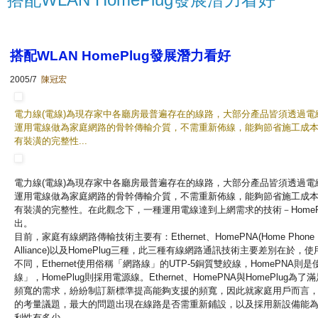
搭配WLAN HomePlug發展潛力看好
2005/7
陳冠宏
電力線(電線)為現存家中各廳房最普遍存在的線路，
大部分產品皆須透過電
運用電線做為家庭網路的骨幹傳輸介質，不需重新佈線，
能夠節省施工成
有裝潢的完整性...
電力線(電線)為現存家中各廳房最普遍存在的線路，
大部分產品皆須透過電
運用電線做為家庭網路的骨幹傳輸介質，不需重新佈線，
能夠節省施工成
有裝潢的完整性。在此觀念下，
一種運用電線達到上網需求的技術－HomeP
出。
目前，家庭有線網路傳輸技術主要有：Ethernet、
HomePNA(Home Phone N
Alliance)以及HomePlug三種，
此三種有線網路通訊技術主要差別在於，使
不同，
Ethernet使用俗稱「網路線」的UTP-5銅質雙絞線，
HomePNA則
線」，
HomePlug則採用電源線。Ethernet、
HomePNA與HomePlug為
頻寬的需求
，紛紛制訂新標準提高能夠支援的頻寬，因此就家庭用戶而言
的考量議題，最大的問題出現在線路是否需重新鋪設，
以及採用新設備能
利性有多少。