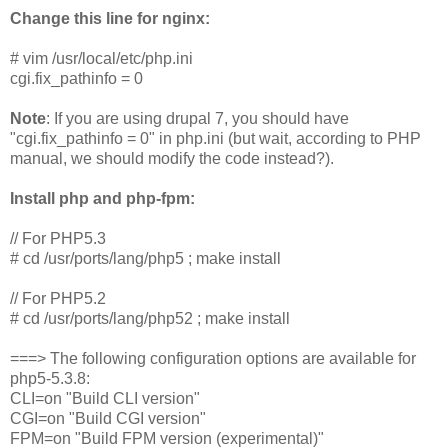
Change this line for nginx:
# vim /usr/local/etc/php.ini
cgi.fix_pathinfo = 0
Note
: If you are using drupal 7, you should have
"cgi.fix_pathinfo = 0" in php.ini (but wait, according to PHP
manual, we should modify the code instead?).
Install php and php-fpm:
// For PHP5.3
# cd /usr/ports/lang/php5 ; make install
// For PHP5.2
# cd /usr/ports/lang/php52 ; make install
===> The following configuration options are available for
php5-5.3.8:
CLI=on "Build CLI version"
CGI=on "Build CGI version"
FPM=on "Build FPM version (experimental)"