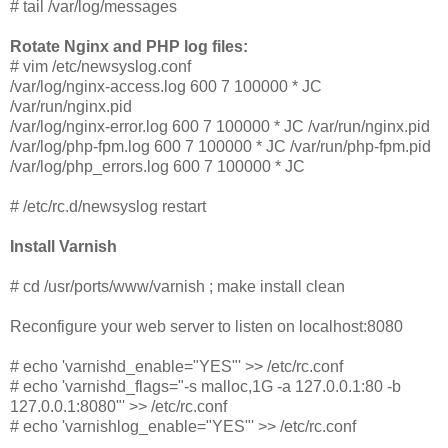
# tail /var/log/messages
Rotate Nginx and PHP log files:
# vim /etc/newsyslog.conf
/var/log/nginx-access.log 600 7 100000 * JC
/var/run/nginx.pid
/var/log/nginx-error.log 600 7 100000 * JC /var/run/nginx.pid
/var/log/php-fpm.log 600 7 100000 * JC /var/run/php-fpm.pid
/var/log/php_errors.log 600 7 100000 * JC
# /etc/rc.d/newsyslog restart
Install Varnish
# cd /usr/ports/www/varnish ; make install clean
Reconfigure your web server to listen on localhost:8080
# echo 'varnishd_enable="YES"' >> /etc/rc.conf
# echo 'varnishd_flags="-s malloc,1G -a 127.0.0.1:80 -b
127.0.0.1:8080"' >> /etc/rc.conf
# echo 'varnishlog_enable="YES"' >> /etc/rc.conf