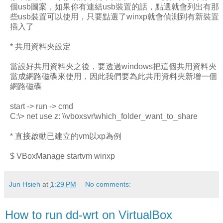
個usb圖案，如果你有連結usb裝置的話，點選就會列出有那
些usb裝置可以使用，只要點選了winxp就會偵測到有新裝置
插入了
* 共用資料夾設定
當設好共用資料夾之後，要透過windows把這個共用資料夾
當成網路磁碟來使用，因此我們要為此共用資料夾新增一個
網路磁碟
start -> run -> cmd
C:\> net use z: \\vboxsvr\which_folder_want_to_share
* 直接啟動已建立的vm以xp為例
$ VBoxManage startvm winxp
Jun Hsieh
at
1:29 PM
No comments:
How to run dd-wrt on VirtualBox