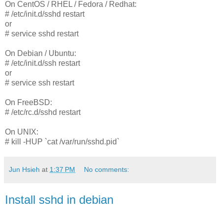
On CentOS / RHEL / Fedora / Redhat:
# /etc/init.d/sshd restart
or
# service sshd restart
On Debian / Ubuntu:
# /etc/init.d/ssh restart
or
# service ssh restart
On FreeBSD:
# /etc/rc.d/sshd restart
On UNIX:
# kill -HUP `cat /var/run/sshd.pid`
Jun Hsieh
at
1:37 PM
No comments:
Install sshd in debian