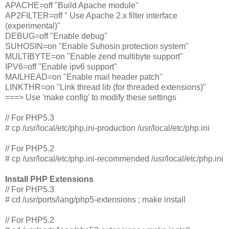
APACHE=off "Build Apache module"
AP2FILTER=off " Use Apache 2.x filter interface
(experimental)"
DEBUG=off "Enable debug"
SUHOSIN=on "Enable Suhosin protection system"
MULTIBYTE=on "Enable zend multibyte support"
IPV6=off "Enable ipv6 support"
MAILHEAD=on "Enable mail header patch"
LINKTHR=on "Link thread lib (for threaded extensions)"
===> Use 'make config' to modify these settings
// For PHP5.3
# cp /usr/local/etc/php.ini-production /usr/local/etc/php.ini
// For PHP5.2
# cp /usr/local/etc/php.ini-recommended /usr/local/etc/php.ini
Install PHP Extensions
// For PHP5.3
# cd /usr/ports/lang/php5-extensions ; make install
// For PHP5.2