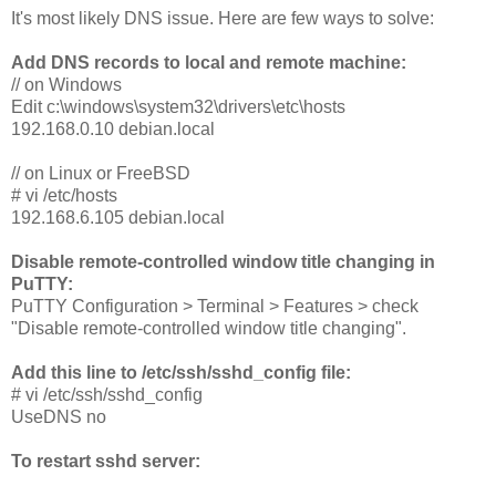
It's most likely DNS issue. Here are few ways to solve:
Add DNS records to local and remote machine:
// on Windows
Edit c:\windows\system32\drivers\etc\hosts
192.168.0.10 debian.local
// on Linux or FreeBSD
# vi /etc/hosts
192.168.6.105 debian.local
Disable remote-controlled window title changing in
PuTTY:
PuTTY Configuration > Terminal > Features > check
"Disable remote-controlled window title changing".
Add this line to /etc/ssh/sshd_config file:
# vi /etc/ssh/sshd_config
UseDNS no
To restart sshd server: