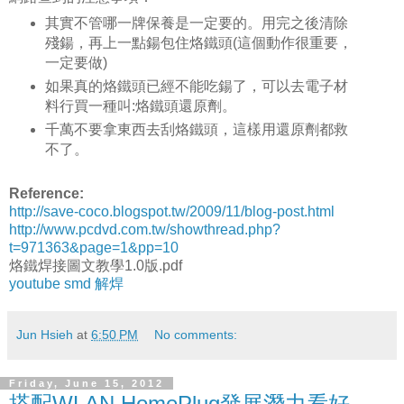
其實不管哪一牌保養是一定要的。用完之後清除
殘鍚，再上一點鍚包住烙鐵頭(這個動作很重要，
一定要做)
如果真的烙鐵頭已經不能吃鍚了，可以去電子材
料行買一種叫:烙鐵頭還原劑。
千萬不要拿東西去刮烙鐵頭，這樣用還原劑都救
不了。
Reference:
http://save-coco.blogspot.tw/2009/11/blog-post.html
http://www.pcdvd.com.tw/showthread.php?
t=971363&page=1&pp=10
烙鐵焊接圖文教學1.0版.pdf
youtube smd 解焊
Jun Hsieh
at
6:50 PM
No comments:
Friday, June 15, 2012
搭配WLAN HomePlug發展潛力看好