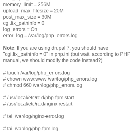
memory_limit = 256M
upload_max_filesize = 20M
post_max_size = 30M
cgi.fix_pathinfo = 0
log_errors = On
error_log = /var/log/php_errors.log
Note
: If you are using drupal 7, you should have
"cgi.fix_pathinfo = 0" in php.ini (but wait, according to PHP
manual, we should modify the code instead?).
# touch /var/log/php_errors.log
# chown www:www /var/log/php_errors.log
# chmod 660 /var/log/php_errors.log
# /usr/local/etc/rc.d/php-fpm start
# /usr/local/etc/rc.d/nginx restart
# tail /var/log/nginx-error.log
# tail /var/log/php-fpm.log