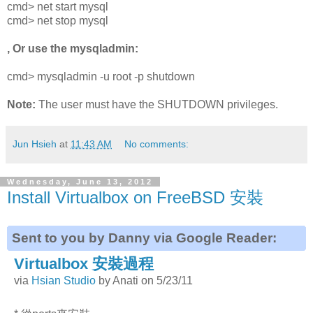
cmd> net start mysql
cmd> net stop mysql
, Or use the mysqladmin:
cmd> mysqladmin -u root -p shutdown
Note:
The user must have the SHUTDOWN privileges.
Jun Hsieh
at
11:43 AM
No comments:
Wednesday, June 13, 2012
Install Virtualbox on FreeBSD 安裝
Sent to you by Danny via Google Reader:
Virtualbox 安裝過程
via
Hsian Studio
by Anati on 5/23/11