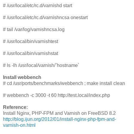
# /usr/local/etc/rc.d/varnishd start
# /usr/local/etc/rc.d/varnishncsa onestart
# tail /var/log/varnishncsa.log
# /usr/local/bin/varnishtest
# /usr/local/bin/varnishstat
# ls -lh /usr/local/varnish/`hostname`
Install webbench
# cd /usr/ports/benchmarks/webbench ; make install clean
# webbench -c 3000 -t 60 http://test.local/index.php
Reference:
Install Nginx, PHP-FPM and Varnish on FreeBSD 8.2
http://blog.ijun.org/2012/01/install-nginx-php-fpm-and-
varnish-on.html