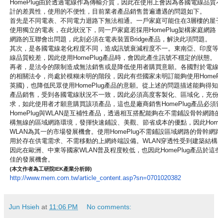
HomePlug由於透過電線作為傳輸介質，
因此在使用上會因為各國電線品質
計的差異性，
使用的不便性，目前業者產品銷售普遍遭遇的問題如下。
首先是不同電表、不同電力迴路下無法相通。
一戶家庭可能住在3層樓的屋
使用獨立的電表，
在此狀況下，同一戶家庭若採用HomePlug架構家庭網路
網路的互聯會出問題，
此刻必須在電表裝置Bridge產品，解決此項問題。
其次，是各國電線老化程度不同，造成訊號衰減程度不一。東南亞、
印度
線品質較差，
因此使用HomePlug產品時，會因此產生訊號不穩定的狀態。
再者，是法令的限制造成無法銷售或是降低使用者購買意願。
各國對於電
的相關法令，尚處於模糊未明的階段，
因此有些國家未明訂能夠使用HomeP
英國)，
也降低民眾使用HomePlug產品的意願。
從上述的問題描述能夠得知，H
產品銷售，
受到各國電線狀況不一致，因此必須高度客製化、區域化，
充
求，如此使用者才願意購買該項產品，
這也是廠商銷售HomePlug產品必
HomePlug與WLAN是互補性產品，
透過相互搭配能夠在不需鋪設骨幹網路
構無線的區域網路環境，發揮快速鋪設、美觀、節省成本的優點，
因此Hom
WLAN為其一的市場發展機會。
使用HomePlug不需鋪設區域網路的骨幹網
用於存在供電需求、不需移動的上網終端設備。
WLAN穿透性受到建築結
因此在歐洲、
中東等國家WLAN普及程度較低，
也因此HomePlug產品於
佳的發展機會。
(本文作者為工研院IEK產業分析師)
http://www.mem.com.tw/article_
content.asp?sn=0701020382
Jun Hsieh
at
11:06 PM
No comments: