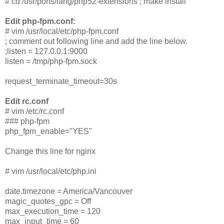
# cd /usr/ports/lang/php52-extensions ; make install
Edit php-fpm.conf:
# vim /usr/local/etc/php-fpm.conf
; comment out following line and add the line below.
;listen = 127.0.0.1:9000
listen = /tmp/php-fpm.sock
request_terminate_timeout=30s
Edit rc.conf
# vim /etc/rc.conf
### php-fpm
php_fpm_enable="YES"
Change this line for nginx
# vim /usr/local/etc/php.ini
date.timezone = America/Vancouver
magic_quotes_gpc = Off
max_execution_time = 120
max_input_time = 60