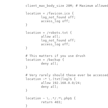
            client_max_body_size 20M; # Maximum allowed
            location = /favicon.ico {

                    log_not_found off;

                    access_log off;

            }

            location = /robots.txt {

                    allow all;

                    log_not_found off;

                    access_log off;

            }

            # This matters if you use drush

            location = /backup {

                    deny all;

            }

            # Very rarely should these ever be accessed
            location ~* \.(txt|log)$ {

                    allow 192.168.0.0/24;

                    deny all;

            }

            location ~ \..*/.*\.php$ {

                    return 403;

            }
