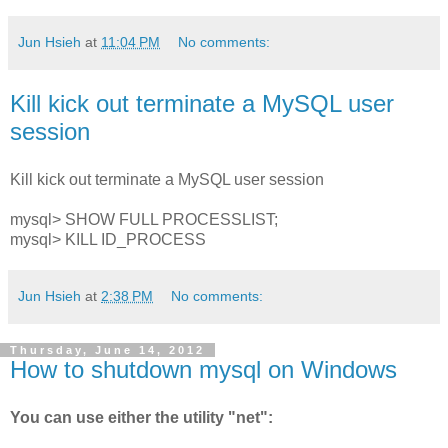
Jun Hsieh
at
11:04 PM
No comments:
Kill kick out terminate a MySQL user
session
Kill kick out terminate a MySQL user session
mysql> SHOW FULL PROCESSLIST;
mysql> KILL ID_PROCESS
Jun Hsieh
at
2:38 PM
No comments:
Thursday, June 14, 2012
How to shutdown mysql on Windows
You can use either the utility "net":