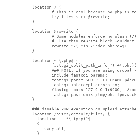
            location / {

                    # This is cool because no php is to
                    try_files $uri @rewrite;

            }

            location @rewrite {

                    # Some modules enforce no slash (/)
                    # Else this rewrite block wouldn't 
                    rewrite ^/(.*)$ /index.php?q=$1;

            }

            location ~ \.php$ {

                    fastcgi_split_path_info ^(.+\.php)(
                    ### NOTE: If you are using drupal 7
                    include fastcgi_params;

                    fastcgi_param SCRIPT_FILENAME $docu
                    fastcgi_intercept_errors on;

                    #fastcgi_pass 127.0.0.1:9000;  #pas
                    fastcgi_pass unix:/tmp/php-fpm.sock
            }

            ### disable PHP execution on upload attache
            location /sites/default/files/ {

              location ~ .*\.(php)?$

              {

                 deny all;

              }
