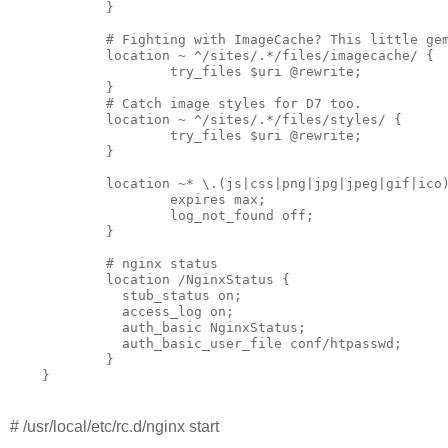
            }

            # Fighting with ImageCache? This little gem
            location ~ ^/sites/.*/files/imagecache/ {

                    try_files $uri @rewrite;

            }

            # Catch image styles for D7 too.

            location ~ ^/sites/.*/files/styles/ {

                    try_files $uri @rewrite;

            }

            location ~* \.(js|css|png|jpg|jpeg|gif|ico)
                    expires max;

                    log_not_found off;

            }

            # nginx status

            location /NginxStatus {

              stub_status on;

              access_log on;

              auth_basic NginxStatus;

              auth_basic_user_file conf/htpasswd;

            }

# /usr/local/etc/rc.d/nginx start