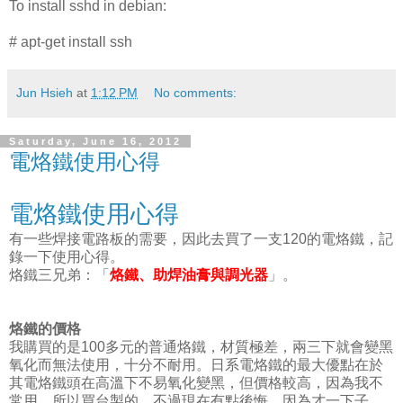
To install sshd in debian:
# apt-get install ssh
Jun Hsieh
at
1:12 PM
No comments:
Saturday, June 16, 2012
電烙鐵使用心得
電烙鐵使用心得
有一些焊接電路板的需要，因此去買了一支120的電烙鐵，記
錄一下使用心得。
烙鐵三兄弟：「
烙鐵、助焊油膏與調光器
」。
烙鐵的價格
我購買的是100多元的普通烙鐵，材質極差，兩三下就會變黑
氧化而無法使用，十分不耐用。日系電烙鐵的最大優點在於
其電烙鐵頭在高溫下不易氧化變黑，但價格較高，因為我不
常用，所以買台製的，不過現在有點後悔，因為才一下子，