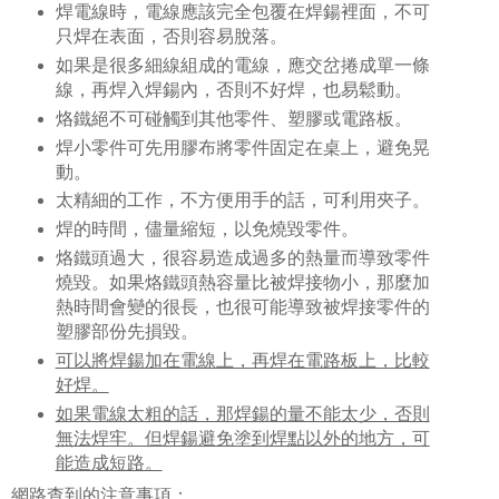
焊電線時，電線應該完全包覆在焊鍚裡面，不可
只焊在表面，否則容易脫落。
如果是很多細線組成的電線，應交岔捲成單一條
線，再焊入焊鍚內，否則不好焊，也易鬆動。
烙鐵絕不可碰觸到其他零件、塑膠或電路板。
焊小零件可先用膠布將零件固定在桌上，避免晃
動。
太精細的工作，不方便用手的話，可利用夾子。
焊的時間，儘量縮短，以免燒毀零件。
烙鐵頭過大，很容易造成過多的熱量而導致零件
燒毀。如果烙鐵頭熱容量比被焊接物小，那麼加
熱時間會變的很長，也很可能導致被焊接零件的
塑膠部份先損毀。
可以將焊鍚加在電線上，再焊在電路板上，比較
好焊。
如果電線太粗的話，那焊鍚的量不能太少，否則
無法焊牢。但焊鍚避免塗到焊點以外的地方，可
能造成短路。
網路查到的注意事項：