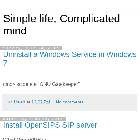
Simple life, Complicated
mind
Sunday, June 24, 2012
Uninstall a Windows Service in Windows
7
cmd> sc delete "GNU Gatekeeper"
Jun Hsieh
at
12:07 PM
No comments:
Saturday, June 23, 2012
Install OpenSIPS SIP server
What OpenSIPS is