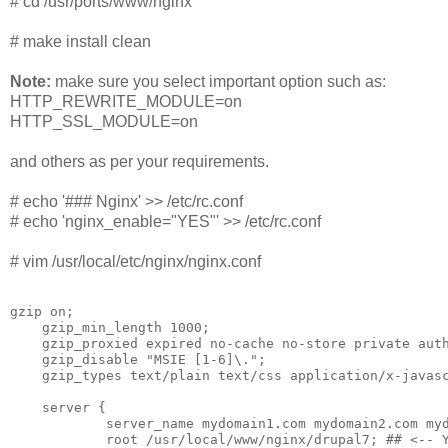
# cd /usr/ports/www/nginx
# make install clean
Note:
make sure you select important option such as:
HTTP_REWRITE_MODULE=on
HTTP_SSL_MODULE=on
and others as per your requirements.
# echo '### Nginx' >> /etc/rc.conf
# echo 'nginx_enable="YES"' >> /etc/rc.conf
# vim /usr/local/etc/nginx/nginx.conf
gzip on;

    gzip_min_length 1000;

    gzip_proxied expired no-cache no-store private auth
    gzip_disable "MSIE [1-6]\.";

    gzip_types text/plain text/css application/x-javasc
    server {

            server_name mydomain1.com mydomain2.com myd
            root /usr/local/www/nginx/drupal7; ## <-- Y