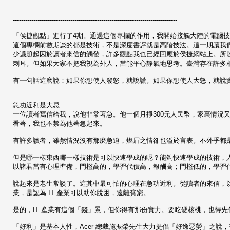
--------------------------------------------------------------------------------
「侯捷觀點」進行了4期。通過這個專欄的作用，我開始接觸大陸的電腦技
這個專欄前數期談的都是技術，不是深度書評就是高階技法。這一期讓我們輕鬆一下
少議題起因於讀者來信的觸發，許多觀點我也已經回應於侯捷網站上。所
刺耳。但如果大家不把我視為外人，當能平心靜氣地思考。臺灣存在許多
有一句話這麽說：如果你想使人發怒，就說謊。如果你想使人大怒，就說
急功近利是大忌
一位讀者寫信給我，說他非常著急。他一個月掙300元人民幣，家裏情況又不好
看著，我也不禁為他著急起來。
有許多讀者，雖然情況沒有那麽急迫，燃眉之情卻也溢於言表。不外乎都
但是哪一樣東西哪一樣技術是可以快速學成的呢？能夠快速學成的技術，
以諸君當有心理準備，門檻高的，學習代價高，報酬高；門檻低的，學習
說起來是老生常談了。這其中最可怕的心理在急功近利。從讀者的來信，以及從 
業，是認為 IT 產業可以助你脫困，遠離貧窮。
是的，IT 產業有這個「錢」景，但你得有那份實力。要吃硬核桃，也得
「好利」是基本人性，Acer 總裁施振榮先生大力提倡「好逸惡勞」之