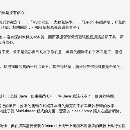
的就是沒有信心。
VB程式師死定了」，「Kylix 推出，大夥兒快學」，「Delphi 持續新版，哥兒們
┅。諸如此類的問題，不知該歸類為謠言還是童語？
 ─ 沒有深刻瞭解技術本質，因而汲汲營營慌慌張張惶惶惑惑於新工具、新
沒有信心。
保平安。並不是告訴自己別在乎別在意，就真的能夠不在乎不在意了。那必
NET 的貼信。我把我最欣賞的一封引於下。其最後結語，擴張到任何領域都是合適的。
；至於 Java，如果熟悉 C++，學 Java 應該花不了一個月的時間。
ternet盛行的年代，效率的瓶頸在於網路本身的頻寬而不在單機執行時的效率，
建了對 Multi-thread 程式的支援，豐富的 class library 讓人在設計網路、
為佳，但在撰寫需要安裝在Internet上成千上萬種不同廠牌的機器上執行的程