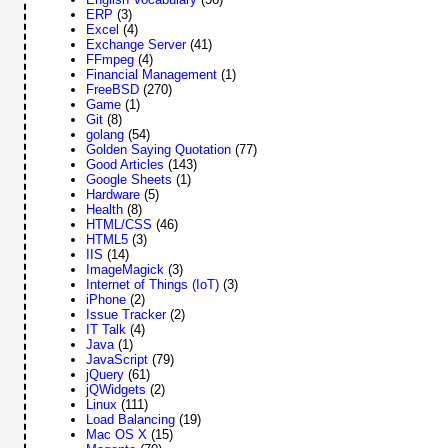
ERP
(3)
Excel
(4)
Exchange Server
(41)
FFmpeg
(4)
Financial Management
(1)
FreeBSD
(270)
Game
(1)
Git
(8)
golang
(54)
Golden Saying Quotation
(77)
Good Articles
(143)
Google Sheets
(1)
Hardware
(5)
Health
(8)
HTML/CSS
(46)
HTML5
(3)
IIS
(14)
ImageMagick
(3)
Internet of Things (IoT)
(3)
iPhone
(2)
Issue Tracker
(2)
IT Talk
(4)
Java
(1)
JavaScript
(79)
jQuery
(61)
jQWidgets
(2)
Linux
(111)
Load Balancing
(19)
Mac OS X
(15)