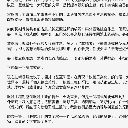
以及一些總括性、大局觀的文章，是我認為最好的主題。此中有侯捷自己
當然啦，太形而上的東西是不行的，太過抽象的東西不容易被接受。抽象
能夠接受，還需具象細節稍做輔助。
如何長期保持具有前沿思想與宏觀視野的稿源？與外國雜誌合作是一個既
要，可見《程式師》編輯群一直與外文專業期刊保持著閱讀上的接觸。要
當然啦，與國外合作涉及經費問題。旁人（尤其讀者）很難體會或換位思考
蝸牛，卻可曾想過網站的資源從哪里來。向你收費，你接受嗎？臺灣已經
要刊物宏觀耐讀，讀者們也得成熟些。一群很好的讀者，才拱得起一本很
下麵是一封讀者來信：
現在技術發展太快了，國外（甚至印度）在實現「軟體工業化」的時候，
世界不再屬於「個人數位英雄」，軟體工程似乎比一兩項技術更迫切。以
就此從技術（或其他）角度寫篇文章發表您的見解。
軟體工程對整個軟體工業的提升，至為重要。但是一個程式師要修練到對
什麽呢？我的意思是，這類書籍、這類工具、這類網站、這類刊物，在一
《程式師》雜誌導向軟體工程主題時，我對他興起巨大的尊敬與憂慮的原
順帶一提，《程式師》的文字水平一直以來帶給我「閱讀的樂趣」。這個
物，這裏的文字有深度多了。