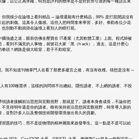
依據，以公正為準繩，特別是評判的標準是不是對於所引述的每一種語言來
我很少在論壇上看到精品 ─ 論壇還能有什麽精品，99% 是打屁閒談沒有
引起的刺傷。這真令人傷感。這些人把時間拿來學習，多好。奉勸各位少花
，也別動不動就掛在論壇上看別人的瞎打屁。
國強盛之道，眼前彷佛全壓寶在 IT產業（尤其軟體工業）上面。程式師被
，看到不滿意的人事物，就號召大家「黑（h ack）」過去。這是什麽心
的拳頭？網路是個大暗室，君子不欺暗室。
鬧。我不知道刊物掌門人在看了那麽多建言之後，有沒有收穫。猜想是沒有 ─
個人有100種需求，這樣的詢問得不出總結。隱性讀者、不上網的讀者、不投
帶領讀者接觸前沿思想與宏觀視野，那就是了。讀者本身會成長，不論你把
，不見得明年還是你的讀者。唯有保持前沿思想與宏觀視野，時常導入新的
者，並對許多人以及整個技術開發環境做出長久的貢獻。
理習題的技巧，而不是從物理的精神層面來啟發學生。這一點是不是可以給
uth 採訪、C++/OOP 大系、GP/STL 大系、將標準C++視為一個新語言┅