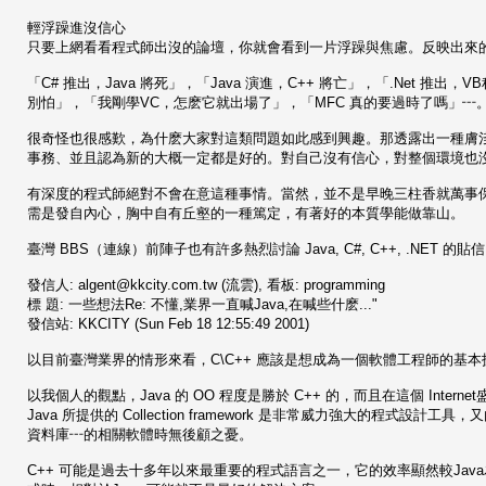
輕浮躁進沒信心
只要上網看看程式師出沒的論壇，你就會看到一片浮躁與焦慮。反映出來
「C# 推出，Java 將死」，「Java 演進，C++ 將亡」，「.Net 推出，
別怕」，「我剛學VC，怎麽它就出場了」，「MFC 真的要過時了嗎」
很奇怪也很感歎，為什麽大家對這類問題如此感到興趣。那透露出一種膚淺
事務、並且認為新的大概一定都是好的。對自己沒有信心，對整個環境也
有深度的程式師絕對不會在意這種事情。當然，並不是早晚三柱香就萬事
需是發自內心，胸中自有丘壑的一種篤定，有著好的本質學能做靠山。
臺灣 BBS（連線）前陣子也有許多熱烈討論 Java, C#, C++, .
發信人: algent@kkcity.com.tw (流雲), 看板: programming
標 題: 一些想法Re: 不懂,業界一直喊Java,在喊些什麽..."
發信站: KKCITY (Sun Feb 18 12:55:49 2001)
以目前臺灣業界的情形來看，C\C++ 應該是想成為一個軟體工程師的基本技能
以我個人的觀點，Java 的 OO 程度是勝於 C++ 的，而且在這個 In
Java 所提供的 Collection framework 是非常威力強大的程式設計工具，又內
資料庫┅的相關軟體時無後顧之憂。
C++ 可能是過去十多年以來最重要的程式語言之一，它的效率顯然較Java