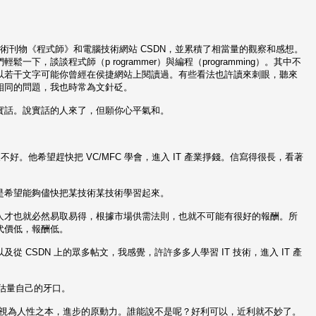
術刊物《程式師》和電腦技術網站 CSDN，並累積了相當量的觀察和感想。
，談談程式師（p rogrammer）與編程（programming）。其中不
以若干文字可能你曾經在侯捷網站上閱讀過。有些看法也許讀來刺眼，聽來
相同的問題，我也時常為文針砭。
實話。說實話的人來了，但願你心平氣和。
。他希望趕快把 VC/MFC 學會，進入 IT 產業掙錢。信寫得很長，看著
是希望能夠儘快把某技術某技術學習起來。
人才也就必然易取易得，根據市場供需法則，也就不可能有很好的報酬。所
代價低，報酬低。
CSDN 上的眾多帖文，我感覺，許許多多人學習 IT 技術，進入 IT 產
先估量自己的牙口。
說，視為人性之本，進步的原動力。誰能說不是呢？好利可以，近利就不妙了。