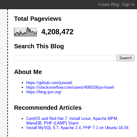
Total Pageviews
4,208,472
Search This Blog
About Me
https://github.com/junxie6
https://stackoverflow.com/users/409319/jun-hsieh
https://blog.ijun.org/
Recommended Articles
CentOS and Red Hat 7: Install Linux, Apache MPM,
MariaDB, PHP (LAMP) Stack
Install MySQL 5.7, Apache 2.4, PHP 7.1 on Ubuntu 16.04