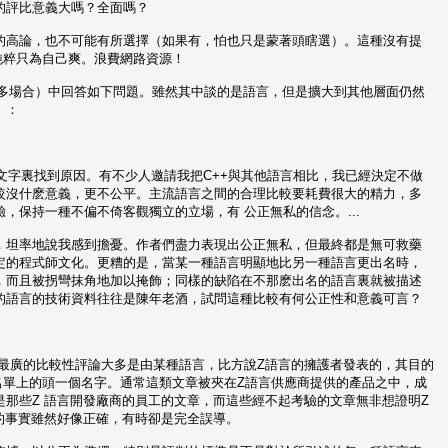
的評比意義大嗎？全面嗎？
的高論，也不可能有所選擇（如果有，怕也只是蒙著頭瞎選）。這種沒有提
，純粹只為自己爽。浪費網路資源！
Q （以及其他許多場合）中回答如下問題。雖然其中談的是語言，但是擴大到其他層面仍然
）：
 C++的介紹性文字裏找到原因。有不少人邀請我把C++與其他語言相比，我已經決定不做
較沒什麽意義，更不公平。主流語言之間的合理比較要耗費很大的精力，多
保持一種不偏不倚客觀獨立的立場，有 公正無私的信念。...
，坦率地說我感到擔憂。作者們盡力表現出公正無私，但最終都是無可救藥
定的程式師文化。更糟的是，當某一種語言明顯地比另一種語言更出名時，
，而且被拐彎抹角地加以掩飾；同樣的缺陷在不那麽出名的語言裏就被描述
的語言的技術資料往往是陳年老酒，試問這種比較有何公正性和意義可言？
佈最廣的比較性評論大多是由某種語言，比方說Z語言的擁護者發表的，其目的
黑名單上的頭一個名字。通常這類文章被夾在Z語言供應商提供的產品之中，成
那些Z 語言開發廠商的員工的文章，而這些經不起考驗的文章無非想證明Z
來的事實雖然好像正確，有時卻是完全誤導。