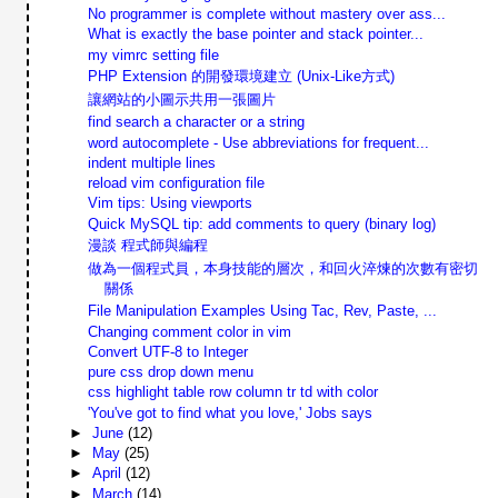
No programmer is complete without mastery over ass...
What is exactly the base pointer and stack pointer...
my vimrc setting file
PHP Extension 的開發環境建立 (Unix-Like方式)
讓網站的小圖示共用一張圖片
find search a character or a string
word autocomplete - Use abbreviations for frequent...
indent multiple lines
reload vim configuration file
Vim tips: Using viewports
Quick MySQL tip: add comments to query (binary log)
漫談 程式師與編程
做為一個程式員，本身技能的層次，和回火淬煉的次數有密切
關係
File Manipulation Examples Using Tac, Rev, Paste, ...
Changing comment color in vim
Convert UTF-8 to Integer
pure css drop down menu
css highlight table row column tr td with color
'You've got to find what you love,' Jobs says
►
June
(12)
►
May
(25)
►
April
(12)
►
March
(14)