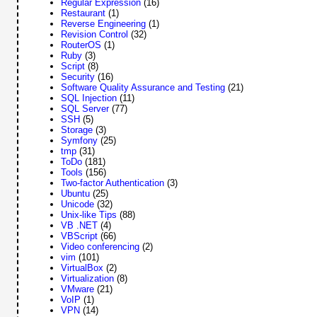
Regular Expression
(16)
Restaurant
(1)
Reverse Engineering
(1)
Revision Control
(32)
RouterOS
(1)
Ruby
(3)
Script
(8)
Security
(16)
Software Quality Assurance and Testing
(21)
SQL Injection
(11)
SQL Server
(77)
SSH
(5)
Storage
(3)
Symfony
(25)
tmp
(31)
ToDo
(181)
Tools
(156)
Two-factor Authentication
(3)
Ubuntu
(25)
Unicode
(32)
Unix-like Tips
(88)
VB .NET
(4)
VBScript
(66)
Video conferencing
(2)
vim
(101)
VirtualBox
(2)
Virtualization
(8)
VMware
(21)
VoIP
(1)
VPN
(14)