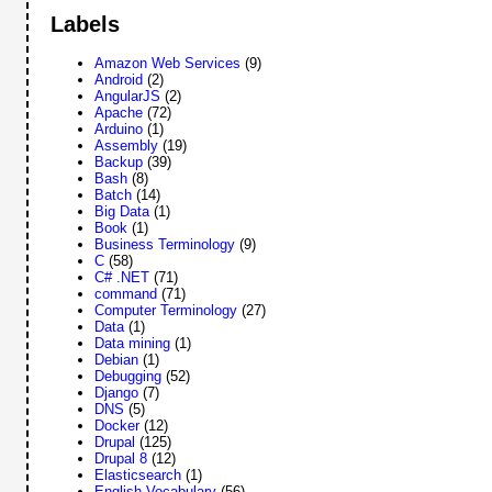
Labels
Amazon Web Services
(9)
Android
(2)
AngularJS
(2)
Apache
(72)
Arduino
(1)
Assembly
(19)
Backup
(39)
Bash
(8)
Batch
(14)
Big Data
(1)
Book
(1)
Business Terminology
(9)
C
(58)
C# .NET
(71)
command
(71)
Computer Terminology
(27)
Data
(1)
Data mining
(1)
Debian
(1)
Debugging
(52)
Django
(7)
DNS
(5)
Docker
(12)
Drupal
(125)
Drupal 8
(12)
Elasticsearch
(1)
English Vocabulary
(56)