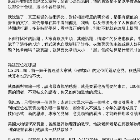
以後再看到語言評比文章時，請留心是誰寫的，他的表述是不是以事實為
說都公平合理。這可不容易做到。
我說過了，真正精譬的技術評比，對於相當程度的研究者，是很有價值的，但
營養的文字。我們每每在其中看到偏見、我執、以及最後免不了因擦傷而
時間瞎打屁，多花時間學習，看些真正的精典，別動不動就在論壇上提問
不但評比性的話題，大家喜歡強出頭，其他話題，情緒性的反應也很多。中
賦予了過多的期許，程式師也自我膨脹了許多。夾雜著民族主義或個人好惡
態？比拳頭嗎？說實話，就算要比拳頭大小，「黑」個網站算是什麽尺寸
雜誌定位在哪里
CSDN上頭，前一陣子曾經請大家就《程式師》的定位問題給意見。很熱
就算有也恐怕不大。
就像面對書籍一樣，讀者最直觀的感覺，就是要看他所需要的東西。100
票的讀者、不寫帖文的讀者，你又如何知道他的想法。
我以為，只需把握一個原則：永遠比大眾水平高一個檔次，扮演引導者，
刊物定位在實質技術的哪一個層次，都會有人不滿足；今年的讀者成長了
技術形式、新的思維、專家的見解、意見領袖的看法，才能夠長期吸引讀
美國大物理學家費曼，曾經批評物理課的教學。他說老師老是在傳授解物
刊物經營者和刊物讀者一點點啟發？
以此觀之，就我個人的專長領域，STL 之父訪談錄、演算法大師 Donald Kn