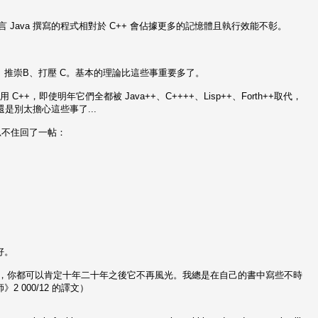
而言 Java 撰寫的程式相對於 C++ 會佔據更多的記憶體且執行效能不彰。
、推崇B、打壓 C。基本的理論比這些事重要多了。
也用 C++，即使明年它們全都被 Java++、C++++、Lisp++、Forth++取代，
hm...還是別太擔心這些事了...
忍不住回了一帖：
。
好。
什麽語言，你都可以肯定十年二十年之後它不再風光。我總是在自己的書中寫些不時
000/12 的譯文）