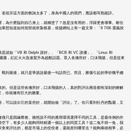
。老祖宗這方面的教誨太多了，身為中國人的我們，應該都耳熟能詳。
理，為什麽臨到自己身上，就糊塗了？急是沒有用的，浮躁更會壞事。耐住
想知道如何按部就班紮根基，侯捷網站上有一篇文章：「9 7/06 選義按
 和 Delphi 誰好」、「BCB 和 VC 誰優」、「Linus 和
都一片洋洋灑灑，紅紅火火急速竄升為超酷話題。眾人各擁所好，口沫飛揚，但是從來
。戰到最後，就只是爭誰說最後一句話而已。而且，擦傷引起的爭吵幾乎總
敬的。但是這些各擁所好，口沫飛揚的人，真的對評比兩造都有深刻的瞭解
它，你就擁有巨大的膽量。
得，可以說出它的某些好，就開始做「評比」了。你只看到牡丹的豔麗，又
僅僅只是因緣際會。雖然說不同的應用環境選擇不同的工具，是最伶俐的作
時空下，有多少人能夠同時精通一個以上的同質工具？追二兔不得一兔，我
家拿來評比的，都是市場上的佼佼者，還能差到哪里去？能夠兩雄相爭，必