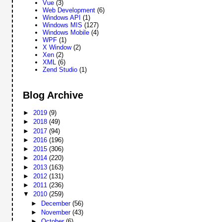
Vue
(3)
Web Development
(6)
Windows API
(1)
Windows MIS
(127)
Windows Mobile
(4)
WPF
(1)
X Window
(2)
Xen
(2)
XML
(6)
Zend Studio
(1)
Blog Archive
►
2019
(9)
►
2018
(49)
►
2017
(94)
►
2016
(196)
►
2015
(306)
►
2014
(220)
►
2013
(163)
►
2012
(131)
►
2011
(236)
▼
2010
(259)
►
December
(56)
►
November
(43)
►
October
(6)