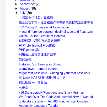
►
September
(7)
►
August
(18)
▼
July
(39)
「決定不作什麼」更重要
組合語言非常不適合被當作單獨的電腦程式語言來學習
TIO Young Professional Association
mysql difference between decimal type and float type
Online Course Lecture at Harvard
侯捷觀點 - 漫談 程式師與編程
FTP ipfw firewall FreeBSD
PHP parse XML
利用位元運算加速運算效率
無的放矢
Installing SSH server in Ubuntu
teamviewer - remote control
forgot root password - Changing your root password...
在 Linux NAT 監看 MSN 聊天內容
網路監聽 vs. 反監聽
七傷拳
x86 Disassembly/Functions and Stack Frames
We Read Over The Code And Learned How It Worked
understand stake - Intel x86 Function-call Convent...
Assembly Language Tutorial