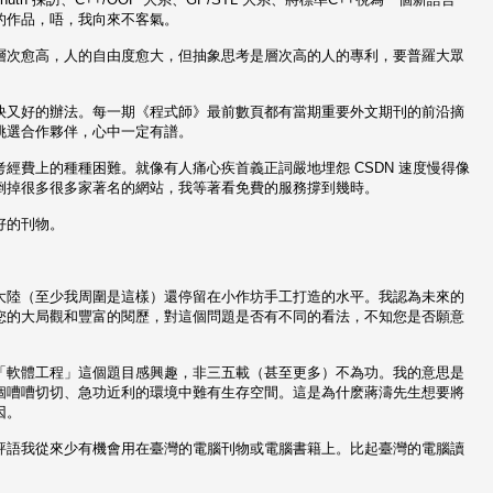
的作品，唔，我向來不客氣。
層次愈高，人的自由度愈大，但抽象思考是層次高的人的專利，要普羅大眾
快又好的辦法。每一期《程式師》最前數頁都有當期重要外文期刊的前沿摘
挑選合作夥伴，心中一定有譜。
經費上的種種困難。就像有人痛心疾首義正詞嚴地埋怨 CSDN 速度慢得像
倒掉很多很多家著名的網站，我等著看免費的服務撐到幾時。
好的刊物。
大陸（至少我周圍是這樣）還停留在小作坊手工打造的水平。我認為未來的
您的大局觀和豐富的閱歷，對這個問題是否有不同的看法，不知您是否願意
「軟體工程」這個題目感興趣，非三五載（甚至更多）不為功。我的意思是
個嘈嘈切切、急功近利的環境中難有生存空間。這是為什麽蔣濤先生想要將
因。
評語我從來少有機會用在臺灣的電腦刊物或電腦書籍上。比起臺灣的電腦讀