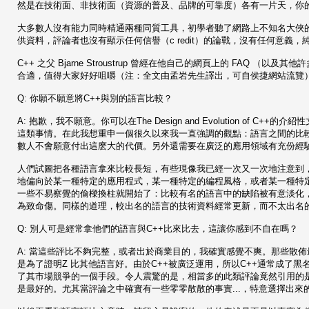
然是在技術面、非技術面（資源的普及、品牌的可靠度）各有一片天，你
大多數人沒有能力同時精通兩種同質工具，初學者聽了網路上不知名大俠
供資料，評論者也沒有顯示任何信譽（c redit）的論戰，沒有任何意義
C++ 之父 Bjarne Stroustrup 曾經在他自己的網頁上的 FA
合適，值得大家好好咀嚼（注：全文由孟岩先生譯出，可自侯捷網站流覽
Q: 你願不願意將C++與別的語言比較？
A: 抱歉，我不願意。你可以在The Design and Evolution of
這類事情。在此我想重申一個很久以來我一直強調的觀點：語言之間的比
數人不會願意付出這麽大的代價。另外還需要在廣泛的應用領域有充份經驗，
人們試圖把各種語言拿來比較長短，有些現像我已經一次又一次地注意到
地偏向於某一種特定的應用程式，某一種特定的編程風格，或者某一種特
一些不易察覺的偷樑換柱就開始了：比較有名的語言中的缺陷被有意淡化
為致命傷。同樣的道理，較出名的語言的技術資料經常更新，而不太出名
Q: 別人可是經常拿他們的語言與C++比來比去，這讓你感到不自在嗎？
A: 當這些評比不夠完整，或者出於商業目的，我確實感覺不爽。那些散
是為了證明Z 比其他語言好。由於C++被廣泛運用，所以C++通常成了
了其市場競爭的一個手段。令人震驚的是，相當多的此類評論竟然引用的是
是最好的。尤其當評論之中確實有一些零零散散的事實...，特意選擇出