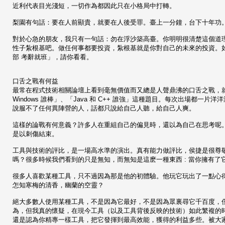
近利代表目光淺短，一切作為都因此只在小格局中打轉。
梨園有句話：要在人前顯貴，就要在人後受罪。臺上一分鐘，台下十年功
對於心急的朋友，我只有一句話：勿在浮沙築高臺。你明明很清楚這個道
性子紮根基吧。做任何事都要投資，紮根基就是你對自己的未來的投資。如果
部 考辭就班」，請你看看。
口舌之戰有何益
最常在程式技術相關論壇上看到毫無價值而又總是人聲鼎沸的口舌之戰，就是諸如「VB
Windows 誰棒」、「Java 和 C++ 誰強」這種題目。每次出場
說服不了任何異陣營的人，話都只說給自己人聽，給自己人爽。
這樣的論戰有何意義？許多人在重組自己的偏見時，還以為自己在思考呢
是以刺傷結束。
工具與技術的評比，是一場高水準的演出。真有能力做評比，侯捷是很尊
嗎？很多時候我們看到的只是無知，而無知是這麽一種東西 : 當你擁有了
很多人喜歡某種工具，只不過因為那是他的初體驗。他玩它玩出了一點心
怎知寒梅的清香，幽蘭的空靈？
絕大多數人使用某種工具，不是因為它最好，不是因為眾裏尋它千百度，
為，但我真的懷疑，在現今工具（以及工具背後反映的技術）如此繁複的
還是認為你精專一樣工具，把它發揮到最高效能，獲得的利益多些。被大