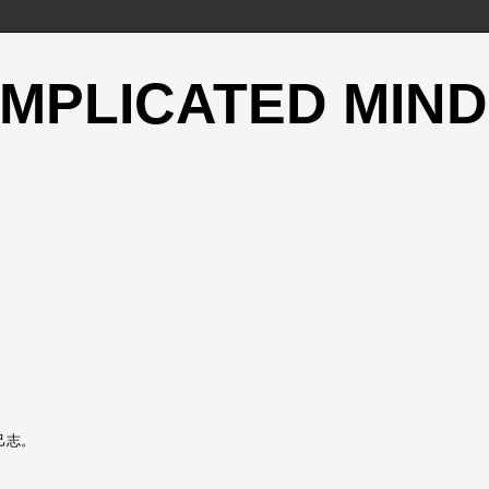
OMPLICATED MIND
己志。