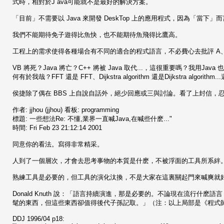
式時，相對於J ava可能就不是最好的解決方案。
「目前」不需要以 Java 來開發 DeskTop 上的應用程式，因為「當下」
我們不能期待免子遊得比魚快，也不能期待魚飛得比鷹高。
工程上的需求使得各種場合有不同的適合的程式語言，不必費心去批評 A
VB 將死？Java 將亡？C++ 將被 Java 取代...，這很重要嗎？我用Java 
何有於我哉？FFT 還是 FFT、Dijkstra algorithm 還是Dijkstra algorit
侯捷除了偶在 BBS 上自說自話外，絕少回應或三與討論。看了上封信，
作者: jjhou (jjhou) 看板: programming
標題: 一些想法Re: 不懂,業界一直喊Java,在喊些什麽..."
時間: Fri Feb 23 21:12:14 2001
同意你的看法。寫得非常精采。
人到了一個層次，才會去思考事物的本質是什麽，不被浮面的工具所系絆
熟練工具是必要的，但工具的演化汰換，不是大家在這裏關起門來喊爽就
Donald Knuth 說：「語言持續演進，那是必要的。不論現在流行
髦的東西，但這些東西卻值得後代子孫記取。」（注：以上局部是《程式師》2 
DDJ 1996/04 p18: