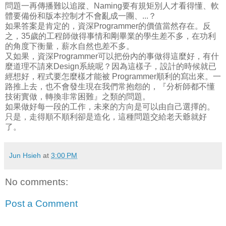
問題一再傳播難以追蹤、Naming要有規矩別人才看得懂、軟
體要備份和版本控制才不會亂成一團、...？
如果答案是肯定的，資深Programmer的價值當然存在。反
之，35歲的工程師做得事情和剛畢業的學生差不多，在功利
的角度下衡量，薪水自然也差不多。
又如果，資深Programmer可以把份內的事做得這麼好，有什
麼道理不請來Design系統呢？因為這樣子，設計的時候就已
經想好，程式要怎麼樣才能被 Programmer順利的寫出來。一
路推上去，也不會發生現在我們常抱怨的，『分析師都不懂
技術實做，轉換非常困難』之類的問題。
如果做好每一段的工作，未來的方向是可以由自己選擇的。
只是，走得順不順利卻是造化，這種問題交給老天爺就好
了。
Jun Hsieh
at
3:00 PM
No comments:
Post a Comment