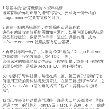
1.最基本的: 計算機概論 & 資料結構
這些有助於你用正確的邏輯寫程式。要成為一個合格的
programmer 一定要有這樣的能力。
2.進階一點的系統層面，作業系統 & 系統程式
這些有助於你瞭解系統層面如何運作，如果你開發的系統需
要些基礎建設，像是元件等等，這些知識很有用。成為
software engineer 就應該要有這些基礎。
3.再來就專精一點了，我推薦 OOP 理論 / Design Patterns、
或是軟體工程的方法論 ( XP, TDD ... 等 )。
這個層次的知識能幫助你設計正確的架構，或是用正確的方
式開發軟體，是成為 ARCHITECT 的必要技能。
文中談到了資料結構，然後在第二篇、第三篇分別講解了如
何運用正確的資料結構及演算法。在第三篇提到PASCAL 之
父 (Niklaus Wirth) 講的這句名言: "程式 = 資料結構+演算
法"。
我自己在修資料結構這門課時，那是大二的必修課程，剛好
經過了大一的計概的 Fortran 及 Pascal 的磨練，有了一點點