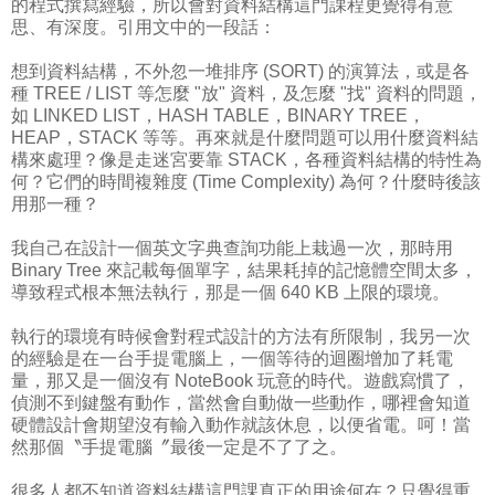
的程式撰寫經驗，所以會對資料結構這門課程更覺得有意
思、有深度。引用文中的一段話：
想到資料結構，不外忽一堆排序 (SORT) 的演算法，或是各
種 TREE / LIST 等怎麼 "放" 資料，及怎麼 "找" 資料的問題，
如 LINKED LIST，HASH TABLE，BINARY TREE，
HEAP，STACK 等等。再來就是什麼問題可以用什麼資料結
構來處理？像是走迷宮要靠 STACK，各種資料結構的特性為
何？它們的時間複雜度 (Time Complexity) 為何？什麼時後該
用那一種？
我自己在設計一個英文字典查詢功能上栽過一次，那時用
Binary Tree 來記載每個單字，結果耗掉的記憶體空間太多，
導致程式根本無法執行，那是一個 640 KB 上限的環境。
執行的環境有時候會對程式設計的方法有所限制，我另一次
的經驗是在一台手提電腦上，一個等待的迴圈增加了耗電
量，那又是一個沒有 NoteBook 玩意的時代。遊戲寫慣了，
偵測不到鍵盤有動作，當然會自動做一些動作，哪裡會知道
硬體設計會期望沒有輸入動作就該休息，以便省電。呵！當
然那個〝手提電腦〞最後一定是不了了之。
很多人都不知道資料結構這門課真正的用途何在？只覺得重