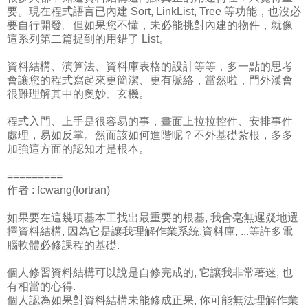
要。現在程式語言已內建 Sort, LinkList, Tree 等功能，也沒必
要自行開發。但如果您不懂，未必能挑對內建的物件，就像
這系列第二篇提到的用錯了 List。
資料結構、演算法、資料庫表格的設計等等，多一點的思考
會讓您的程式寫起來更簡潔、更有脈絡，當然啦，門外漢會
很難理解其中的奧妙、玄機。
程式入門、上手是很容易的事，畫面上拉拉控件、安排事件
處理，易如反掌。然而該如何進階呢？不外基礎紮根，多多
加強這方面的認知才是根本。
=========
作者 : fcwang(fortran)
如果要在這幾項基本工找出最重要的根基, 我會毫無遲疑地選
擇資料結構, 因為它是讓我理解作業系統,資料庫, ...等許多電
腦軟體必修課程的基礎.
個人修習資料結構可以說是自修完成的, 它讓我非常著迷, 也
有相當的心得.
個人認為如果對資料結構未能修成正果, 你可能無法理解作業