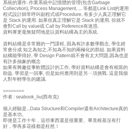
系統的運作. 作業系統中記憶體的管理(包含Garbage
Collecvtion), Process Management, ... 等都是Link List的運用
程式設計師常呼叫副程式或Procedure, 有多少人真正理解它
是 Stack 的運用. 如果你真正理解它是 Stack 的運用, 你就不
會對Call by value或 Call by Reference有迷惑.
資料庫更毫無疑問地是以資料結構為主的系統.
資料結構是非常難的一門課程, 因為有許多數學觀念, 學生經
常會分成 知之為知之,不知為不知的兩極化的群組. 如果資料
結構能學得好, 學 Design Pattern就不會有太大問題,因為也是
有許多抽象的概念
如果有興趣從事軟體設計的工作, 學好資料結構是會有相當的
助益. 學習是一回事, 但是如何應用則是另ㄧ項挑戰. 這是我個
人對年輕學生的建議.
========
作者 : seabook_liu(西布克)
個人經驗是...Data Structure和Compiler還有Architecture真的
是基本功。
即便是工作十年，這些東西還是很重要。畢竟根基沒有打
好，學再多花樣都是枉然！