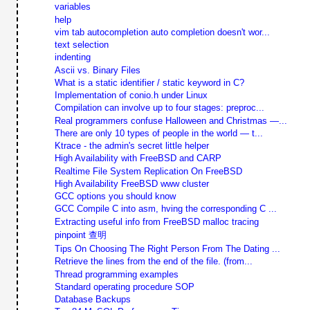
variables
help
vim tab autocompletion auto completion doesn't wor...
text selection
indenting
Ascii vs. Binary Files
What is a static identifier / static keyword in C?
Implementation of conio.h under Linux
Compilation can involve up to four stages: preproc...
Real programmers confuse Halloween and Christmas —...
There are only 10 types of people in the world — t...
Ktrace - the admin's secret little helper
High Availability with FreeBSD and CARP
Realtime File System Replication On FreeBSD
High Availability FreeBSD www cluster
GCC options you should know
GCC Compile C into asm, hving the corresponding C ...
Extracting useful info from FreeBSD malloc tracing
pinpoint 查明
Tips On Choosing The Right Person From The Dating ...
Retrieve the lines from the end of the file. (from...
Thread programming examples
Standard operating procedure SOP
Database Backups