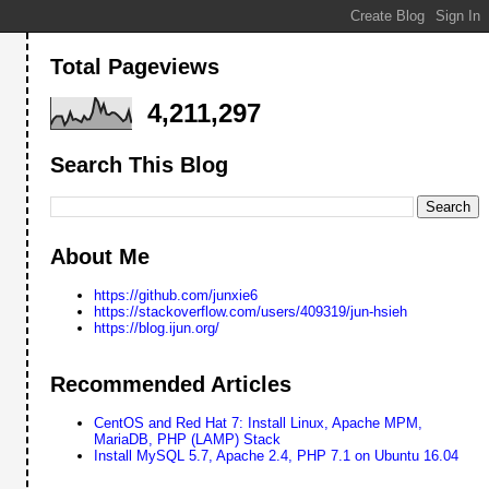
Total Pageviews
4,211,297
Search This Blog
About Me
https://github.com/junxie6
https://stackoverflow.com/users/409319/jun-hsieh
https://blog.ijun.org/
Recommended Articles
CentOS and Red Hat 7: Install Linux, Apache MPM,
MariaDB, PHP (LAMP) Stack
Install MySQL 5.7, Apache 2.4, PHP 7.1 on Ubuntu 16.04