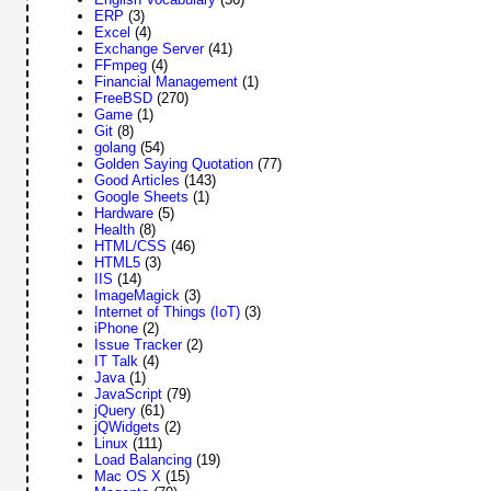
ERP
(3)
Excel
(4)
Exchange Server
(41)
FFmpeg
(4)
Financial Management
(1)
FreeBSD
(270)
Game
(1)
Git
(8)
golang
(54)
Golden Saying Quotation
(77)
Good Articles
(143)
Google Sheets
(1)
Hardware
(5)
Health
(8)
HTML/CSS
(46)
HTML5
(3)
IIS
(14)
ImageMagick
(3)
Internet of Things (IoT)
(3)
iPhone
(2)
Issue Tracker
(2)
IT Talk
(4)
Java
(1)
JavaScript
(79)
jQuery
(61)
jQWidgets
(2)
Linux
(111)
Load Balancing
(19)
Mac OS X
(15)