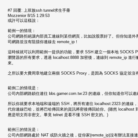
#7 回覆: 上班族ssh tunnel求生手冊
Mozzenior 8/15 1:29:53
或許可以這樣說：
範例一的情境：
公司網路拒絕讓內部員工連線到某些網頁，比如說股票好了。但你知道外界有一個提
司網路並沒有阻擋你連線去 remote_ip！
這時候就可以利用範例一提供的功能，要求 SSH 建立一個本地 SOCKS Proxy (loc
瀏覽器的所有要求，透過 localhost:8888 加密後，連線到 remote_i
來。
之所以要大費周章地建立兩個 SOCKS Proxy，是因為 SOCKS 協
範例二的情境是：
公司內部網路鎖住連往 bbs.gamer.com.tw:23 的連線，但你知道你可以
所以你就要求本地端和遠端的 SSH，將所有連往 localhost:2323 的連線，透過
代你連線巴哈，並將巴哈傳回來的資訊將密後傳回給你。(雖然 localhost 到 re
應是明文而非密文。畢竟 telnet 是看不懂 SSH 密文的。)
範例三的情況是：
公司內部網路處於 NAT 或防火牆之後，從你家(remote_ip)沒有辦法直接