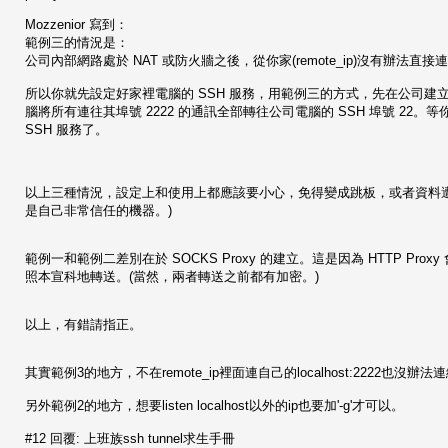
Mozzenior 寫到：
範例三的情況是：
公司內部網路處於 NAT 或防火牆之後，從你家(remote_ip)沒有辦法直接
所以你就先設定好家裡電腦的 SSH 服務，用範例三的方式，先在公司建立一個公司電腦
腦將所有連往其埠號 2222 的通訊全部轉往公司電腦的 SSH 埠號 22。
SSH 服務了。
以上三種情況，設定上和使用上都應該要小心，免得變成跳板，或者資料遭竊聽。(最
是自己非常信任的機器。)
範例一和範例二差別在於 SOCKS Proxy 的建立。這是因為 HTTP Prox
照本宣科地轉送。(當然，兩者轉送之前都有加密。)
以上，有錯請指正。
其實範例3的地方，不在remote_ip裡面連自己的localhost:2222也沒辦
另外範例2的地方，想要listen localhost以外的ip也要加'-g'才可以。
#12 回覆: 上班族ssh tunnel求生手冊