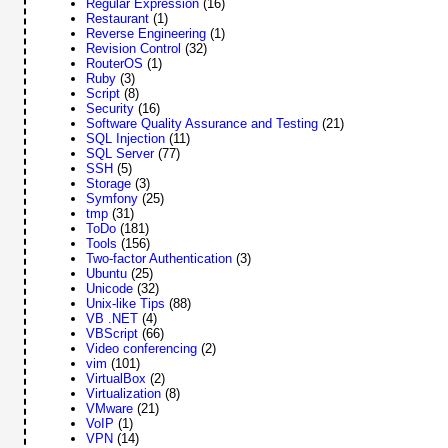
Regular Expression
(16)
Restaurant
(1)
Reverse Engineering
(1)
Revision Control
(32)
RouterOS
(1)
Ruby
(3)
Script
(8)
Security
(16)
Software Quality Assurance and Testing
(21)
SQL Injection
(11)
SQL Server
(77)
SSH
(5)
Storage
(3)
Symfony
(25)
tmp
(31)
ToDo
(181)
Tools
(156)
Two-factor Authentication
(3)
Ubuntu
(25)
Unicode
(32)
Unix-like Tips
(88)
VB .NET
(4)
VBScript
(66)
Video conferencing
(2)
vim
(101)
VirtualBox
(2)
Virtualization
(8)
VMware
(21)
VoIP
(1)
VPN
(14)