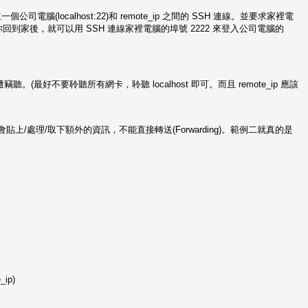
(localhost:22)和 remote_ip 之間的 SSH 連線。並要求家裡電
等你回到家後，就可以用 SSH 連線家裡電腦的埠號 2222 來登入公司電腦的
好不要聆聽所有網卡，聆聽 localhost 即可。而且 remote_ip 應該
y 會貼上/處理/取下額外的資訊，不能直接轉送(Forwarding)。範例二就真的是
_ip)