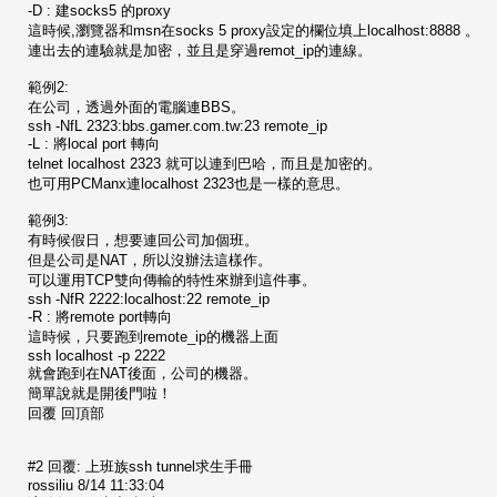
-D : 建socks5 的proxy
這時候,瀏覽器和msn在socks 5 proxy設定的欄位填上localhost:8888 。
連出去的連驗就是加密，並且是穿過remot_ip的連線。
範例2:
在公司，透過外面的電腦連BBS。
ssh -NfL 2323:bbs.gamer.com.tw:23 remote_ip
-L : 將local port 轉向
telnet localhost 2323 就可以連到巴哈，而且是加密的。
也可用PCManx連localhost 2323也是一樣的意思。
範例3:
有時候假日，想要連回公司加個班。
但是公司是NAT，所以沒辦法這樣作。
可以運用TCP雙向傳輸的特性來辦到這件事。
ssh -NfR 2222:localhost:22 remote_ip
-R : 將remote port轉向
這時候，只要跑到remote_ip的機器上面
ssh localhost -p 2222
就會跑到在NAT後面，公司的機器。
簡單說就是開後門啦！
回覆 回頂部
#2 回覆: 上班族ssh tunnel求生手冊
rossiliu 8/14 11:33:04