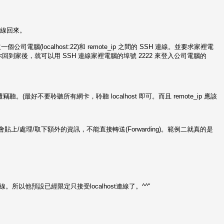
連線回來。
(localhost:22)和 remote_ip 之間的 SSH 連線。並要求家裡電
等你回到家後，就可以用 SSH 連線家裡電腦的埠號 2222 來登入公司電腦的
好不要聆聽所有網卡，聆聽 localhost 即可。而且 remote_ip 應該
y 會貼上/處理/取下額外的資訊，不能直接轉送(Forwarding)。範例二就真的是
法連線。所以他預設已經限定只接受localhost連線了。^^"