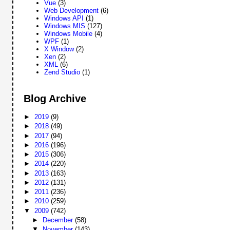
Vue
(3)
Web Development
(6)
Windows API
(1)
Windows MIS
(127)
Windows Mobile
(4)
WPF
(1)
X Window
(2)
Xen
(2)
XML
(6)
Zend Studio
(1)
Blog Archive
►
2019
(9)
►
2018
(49)
►
2017
(94)
►
2016
(196)
►
2015
(306)
►
2014
(220)
►
2013
(163)
►
2012
(131)
►
2011
(236)
►
2010
(259)
▼
2009
(742)
►
December
(58)
▼
November
(143)