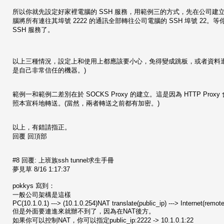
所以你就先設定好家裡電腦的 SSH 服務，用範例三的方式，先在公司建立一個公司電腦
腦將所有連往其埠號 2222 的通訊全部轉往公司電腦的 SSH 埠號 22。
SSH 服務了。
以上三種情況，設定上和使用上都應該要小心，免得變成跳板，或者資料遭竊聽。(最
是自己非常信任的機器。)
範例一和範例二差別在於 SOCKS Proxy 的建立。這是因為 HTTP Prox
照本宣科地轉送。(當然，兩者轉送之前都有加密。)
以上，有錯請指正。
回覆 回頂部
#8 回覆: 上班族ssh tunnel求生手冊
夢見草 8/16 1:17:37
pokkys 寫到：
一般公司架構是這樣
PC(10.1.0.1) ---> (10.1.0.254)NAT translate(public_ip) ---> Internet(remote
但是外面要連進來就辦不到了，因為在NAT後方。
如果你可以控制NAT，你可以指定public_ip:2222 -> 10.1.0.1:22