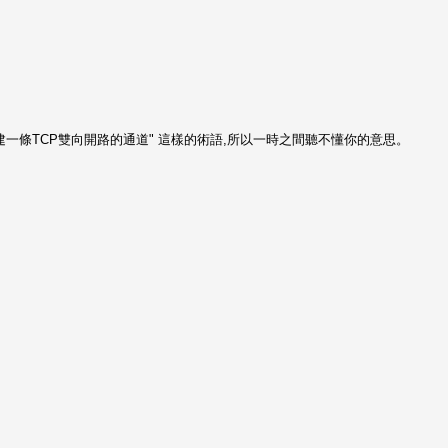
一條TCP雙向開路的通道" 這樣的術語,所以一時之間聽不懂你的意思。