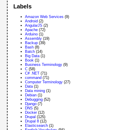
Labels
Amazon Web Services
(9)
Android
(2)
AngularJS
(2)
Apache
(72)
Arduino
(1)
Assembly
(19)
Backup
(39)
Bash
(8)
Batch
(14)
Big Data
(1)
Book
(1)
Business Terminology
(9)
C
(58)
C# .NET
(71)
command
(71)
Computer Terminology
(27)
Data
(1)
Data mining
(1)
Debian
(1)
Debugging
(52)
Django
(7)
DNS
(5)
Docker
(12)
Drupal
(125)
Drupal 8
(12)
Elasticsearch
(1)
English Vocabulary
(56)