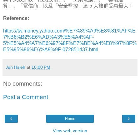
算」、「電信商」以及「安全監控」這 5 大族群受惠最大！
Reference:
https://tw.money.yahoo.com/%E7%89%A9%E8%81%AF%E
7%B6%B2%E6%AD%A3%E5%A4%AF-
5%E5%A4%A7%E6%97%8F%E7%BE%A4%E8%97%8F%
E5%95%86%E6%A9%9F-072851437.html
Jun Hsieh
at
10:00 PM
No comments:
Post a Comment
‹
›
Home
View web version