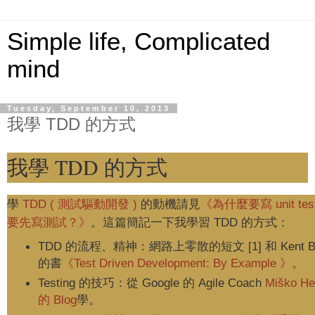
Simple life, Complicated
mind
Tuesday, September 10, 2013
我學 TDD 的方式
我學 TDD 的方式
學
TDD ( 測試驅動開發 )
的動機請見
《為什麼要寫 unit t
要先寫測試？》
。這篇簡記一下我學習 TDD 的方式：
TDD 的流程、精神：網路上零散的短文 [1] 和 Kent B
的書
《Test Driven Development: By Example 》
。
Testing 的技巧：從 Google 的 Agile Coach
Miško He
的 Blog
學。