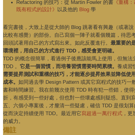
Refactoring 的技巧：從 Martin Fowler 的書
《重構：
既有程式的設計》
以及他的
Blog
學
看完書後，大致上是從大師的 Blog 跳著看有興趣（或著
比較有感覺）的部份。自己寫個一陣子就看個幾篇，待思
回頭試著用自己的方式寫出來。如此反覆進行。
最重要的
環境裡，用自己的方式進行 TDD，感受會更明確。
TDD 的概念很簡單，看過例子後應該能馬上使用，但無法
TDD 。
它是一個習慣，而培養習慣需要時間累積。
養成習
需要提昇測試和重構的技巧，才能逐步提昇效果並降低使用 
成本。
如同過去學 Design Pattern 或其它寫程式的技巧
書和時間練習。我在前幾次使用 TDD 時有犯一些錯，使
折，有感受到一些好處，但也對一些壞處感到疑惑。直到
五、六個小專案後，才釐清一些疑慮，確信 TDD 是很划
從而決定持續使用 TDD。最近用它
寫超過一萬行程式
，更
的威力。
備註