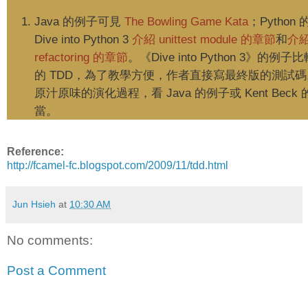
Java 的例子可見
The Bowling Game Kata
；Python
Dive into Python 3
介紹 unittest module 的章節
和
介
refactoring 的章節
。《Dive into Python 3》的例
的 TDD，為了教學方便，作者直接寫最終版的測試
原汁原味的演化過程，看 Java 的例子或 Kent Beck
當。
Reference:
http://fcamel-fc.blogspot.com/2009/11/tdd.html
Jun Hsieh
at
10:30 AM
No comments:
Post a Comment