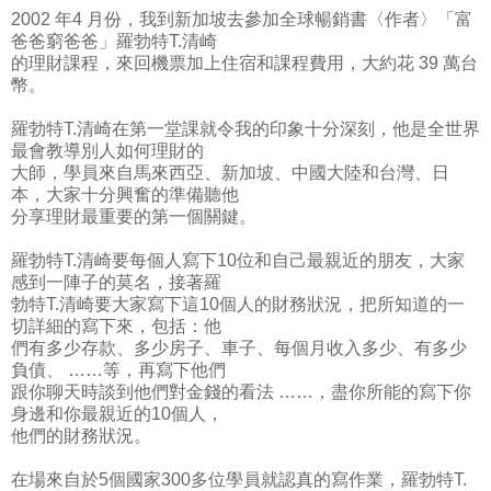
2002 年4 月份，我到新加坡去參加全球暢銷書〈作者〉「富
爸爸窮爸爸」羅勃特T.清崎
的理財課程，來回機票加上住宿和課程費用，大約花 39 萬台
幣。
羅勃特T.清崎在第一堂課就令我的印象十分深刻，他是全世界
最會教導別人如何理財的
大師，學員來自馬來西亞、新加坡、中國大陸和台灣、日
本，大家十分興奮的準備聽他
分享理財最重要的第一個關鍵。
羅勃特T.清崎要每個人寫下10位和自己最親近的朋友，大家
感到一陣子的莫名，接著羅
勃特T.清崎要大家寫下這10個人的財務狀況，把所知道的一
切詳細的寫下來，包括：他
們有多少存款、多少房子、車子、每個月收入多少、有多少
負債、 ……等，再寫下他們
跟你聊天時談到他們對金錢的看法 ……，盡你所能的寫下你
身邊和你最親近的10個人，
他們的財務狀況。
在場來自於5個國家300多位學員就認真的寫作業，羅勃特T.