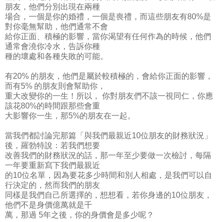
朋友，他們分別出現在兩種
場合，一個是你的婚禮，一個是喪禮，而這些朋友有80%是
對你毫無幫助，他們通常不會
給你正面、積極的影響，當你渴望有任何作為的時候，他們
通常會澆你冷水，告訴你種
種的壞處和各種失敗的可能。
有20% 的朋友，他們是屬於較積極的，會給你正面的影響，
而有5% 的朋友則會幫助你，
重大改變你的一生！所以， 你對朋友們不該一視同仁，你應
該花80%的時間跟那些會重
大影響你一生，那5%的朋友在一起。
當我們都討論完那篇「與我們最親近10位朋友的財務狀況」
後，羅勃特說：若我們想要
改善我們的財務狀況的話，那一年至少要做一次檢討，每隔
一年要重新寫下我們最親近
的10位名單，因為要花多少時間和別人相處，是我們可以自
行決定的，然而我們的朋友
同樣是我們自己所選擇的，想想看，若你身邊的10位朋友，
他們不是身價億萬就是千
萬，那過 5年之後，你的身價會是多少呢？