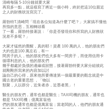
清崎每隔 5-10分鐘就要大家
再寫多一點，就這樣寫了將近一個小時，終於把這10位親近
之人的財務狀況寫完了。
羅勃特T.清崎問「現在各位知道為什麼了吧？」大家搞不懂他
所指的意思，互相轉頭看
了一看，羅勃特接著說：「你是否發現你和所寫的人財務狀
況差不多呢？」
大家才猛然的覺醒，真的耶！資產 100 萬的人，他的朋友們
大約也是100 萬左右，有一
間房子的人，他的朋友們也大多有一間房子，而使用信用卡
循環利息的人，他的朋友們
幾乎都處於負債的邊緣或狀態，接著羅勃特要大家分組彼此
就剛剛所寫來的內容加以討
論自己的心得，原來他所要傳達第一個最重要的觀念就是中
國古老的重要思想 ，「物以
類聚，人以群分，近朱者赤，近墨者黑」！
醫生的朋友們，通常也都是醫生；TAXI司機的朋友，通常也
都是 TAXI司機；億萬富翁他
們的朋友通常也都是億萬富翁；當老闆的人，他們的朋友通