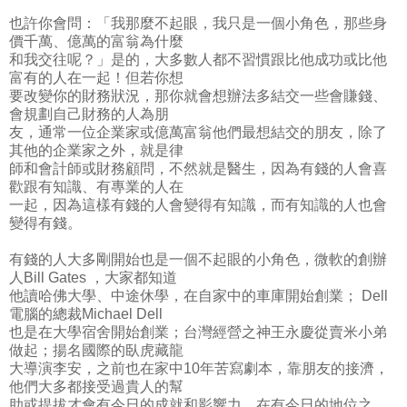
也許你會問：「我那麼不起眼，我只是一個小角色，那些身
價千萬、億萬的富翁為什麼
和我交往呢？」是的，大多數人都不習慣跟比他成功或比他
富有的人在一起！但若你想
要改變你的財務狀況，那你就會想辦法多結交一些會賺錢、
會規劃自己財務的人為朋
友，通常一位企業家或億萬富翁他們最想結交的朋友，除了
其他的企業家之外，就是律
師和會計師或財務顧問，不然就是醫生，因為有錢的人會喜
歡跟有知識、有專業的人在
一起，因為這樣有錢的人會變得有知識，而有知識的人也會
變得有錢。
有錢的人大多剛開始也是一個不起眼的小角色，微軟的創辦
人Bill Gates ，大家都知道
他讀哈佛大學、中途休學，在自家中的車庫開始創業； Dell
電腦的總裁Michael Dell
也是在大學宿舍開始創業；台灣經營之神王永慶從賣米小弟
做起；揚名國際的臥虎藏龍
大導演李安，之前也在家中10年苦寫劇本，靠朋友的接濟，
他們大多都接受過貴人的幫
助或提拔才會有今日的成就和影響力，在有今日的地位之