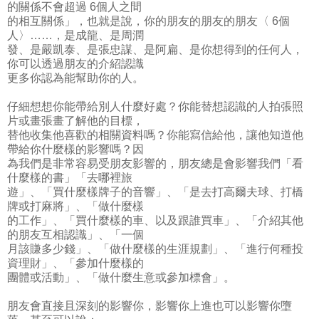
的關係不會超過 6個人之間
的相互關係」，也就是說，你的朋友的朋友的朋友〈 6個
人〉……，是成龍、是周潤
發、是嚴凱泰、是張忠謀、是阿扁、是你想得到的任何人，
你可以透過朋友的介紹認識
更多你認為能幫助你的人。
仔細想想你能帶給別人什麼好處？你能替想認識的人拍張照
片或畫張畫了解他的目標，
替他收集他喜歡的相關資料嗎？你能寫信給他，讓他知道他
帶給你什麼樣的影響嗎？因
為我們是非常容易受朋友影響的，朋友總是會影響我們「看
什麼樣的書」「去哪裡旅
遊」、「買什麼樣牌子的音響」、「是去打高爾夫球、打橋
牌或打麻將」、「做什麼樣
的工作」、「買什麼樣的車、以及跟誰買車」、「介紹其他
的朋友互相認識」、「一個
月該賺多少錢」、「做什麼樣的生涯規劃」、「進行何種投
資理財」、「參加什麼樣的
團體或活動」、「做什麼生意或參加標會」。
朋友會直接且深刻的影響你，影響你上進也可以影響你墮