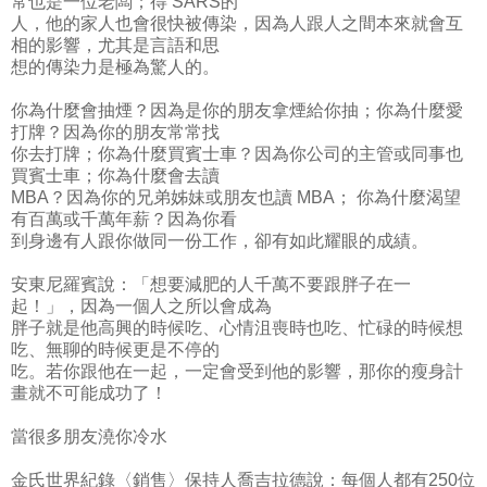
常也是一位老闆；得 SARS的
人，他的家人也會很快被傳染，因為人跟人之間本來就會互
相的影響，尤其是言語和思
想的傳染力是極為驚人的。
你為什麼會抽煙？因為是你的朋友拿煙給你抽；你為什麼愛
打牌？因為你的朋友常常找
你去打牌；你為什麼買賓士車？因為你公司的主管或同事也
買賓士車；你為什麼會去讀
MBA？因為你的兄弟姊妹或朋友也讀 MBA； 你為什麼渴望
有百萬或千萬年薪？因為你看
到身邊有人跟你做同一份工作，卻有如此耀眼的成績。
安東尼羅賓說：「想要減肥的人千萬不要跟胖子在一
起！」，因為一個人之所以會成為
胖子就是他高興的時候吃、心情沮喪時也吃、忙碌的時候想
吃、無聊的時候更是不停的
吃。若你跟他在一起，一定會受到他的影響，那你的瘦身計
畫就不可能成功了！
當很多朋友澆你冷水
金氏世界紀錄〈銷售〉保持人喬吉拉德說：每個人都有250位