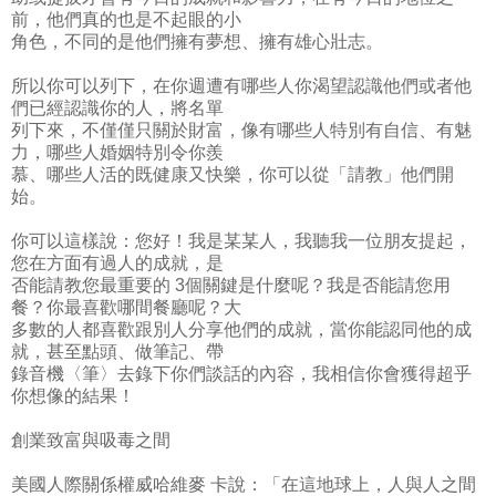
前，他們真的也是不起眼的小
角色，不同的是他們擁有夢想、擁有雄心壯志。
所以你可以列下，在你週遭有哪些人你渴望認識他們或者他
們已經認識你的人，將名單
列下來，不僅僅只關於財富，像有哪些人特別有自信、有魅
力，哪些人婚姻特別令你羨
慕、哪些人活的既健康又快樂，你可以從「請教」他們開
始。
你可以這樣說：您好！我是某某人，我聽我一位朋友提起，
您在方面有過人的成就，是
否能請教您最重要的 3個關鍵是什麼呢？我是否能請您用
餐？你最喜歡哪間餐廳呢？大
多數的人都喜歡跟別人分享他們的成就，當你能認同他的成
就，甚至點頭、做筆記、帶
錄音機〈筆〉去錄下你們談話的內容，我相信你會獲得超乎
你想像的結果！
創業致富與吸毒之間
美國人際關係權威哈維麥 卡說：「在這地球上，人與人之間