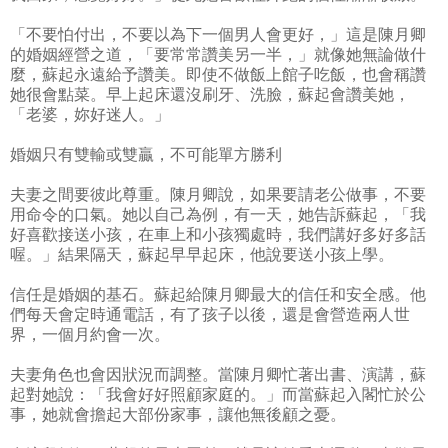
「不要怕付出，不要以為下一個男人會更好，」這是陳月卿
的婚姻經營之道，「要常常讚美另一半，」就像她無論做什
麼，蘇起永遠給予讚美。即使不做飯上館子吃飯，也會稱讚
她很會點菜。早上起床還沒刷牙、洗臉，蘇起會讚美她，
「老婆，妳好迷人。」
婚姻只有雙輸或雙贏，不可能單方勝利
夫妻之間要彼此尊重。陳月卿說，如果要請老公做事，不要
用命令的口氣。她以自己為例，有一天，她告訴蘇起，「我
好喜歡接送小孩，在車上和小孩獨處時，我們講好多好多話
喔。」結果隔天，蘇起早早起床，他說要送小孩上學。
信任是婚姻的基石。蘇起給陳月卿最大的信任和安全感。他
們每天會定時通電話，有了孩子以後，還是會營造兩人世
界，一個月約會一次。
夫妻角色也會因狀況而調整。當陳月卿忙著出書、演講，蘇
起對她說：「我會好好照顧家庭的。」而當蘇起入閣忙於公
事，她就會擔起大部份家事，讓他無後顧之憂。