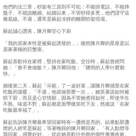
他們約法三章，吵架有三原則不可犯：不能掛電話、不能摔
盤子、不能說離婚。結婚以來，不管吵得多兇，他們謹守這
條底線。不過，通常是蘇起冷靜的離開吵架現場。
蘇起誠心讚美，陳月卿甘心下廚
「我的居家本性是被蘇起誘發的，」雖然陳月卿的星座是以
居家著稱的巨蟹座。
蘇起喜歡待在家裡，堅持在家吃飯。交往時，蘇起曾經問
她：「會不會做飯？」陳月卿回他：「聰明的人學什麼都
快。」
婚後第二天，蘇起「示範」了一桌好菜，讓陳月卿感受在家
吃飯的溫暖，「不過，他就做那麼一次，」她笑著說如何被
哄下廚，而且是心甘情願，因為不管她煮得如何，即使半生
不熟、味道不對，蘇起都是面帶微笑吃下去，然後說「在家
吃飯最幸福了」。
蘇起告訴陳月卿最希望回家時有一盞燈是亮的。結果點那盞
燈的人經常是蘇起，等著晚歸的陳月卿回家，「有人點燈等
我回家，感覺好好。」從此她喜歡往外跑的個性漸漸收斂。