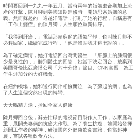
時間要回到一九九一年五月。當時兩年的婚姻磨合期加上流
產的打擊，陳月卿到美國短期進修時，開始思索婚姻的意
義。然而蘇起的一通越洋電話，打亂了她的行程，自稱患有
「工作上癮症」的陳月卿，人生順位重新排序。
「我得到肝癌，」電話那頭蘇起的語氣平靜，也叫陳月卿不
必趕回家，繼續完成行程，「他是體貼我才這麼說的」。
為了確定病情，她打電話回台灣問醫生，「肝臟上的腫瘤很
少是良性的，」聽到醫生的回答，她當下決定回台，放棄到
美國哥倫比亞廣播公司「六十分鐘」節目、CNN實習，為工
作生涯加分的大好機會。
在紐約機場，她和送行同伴相擁而泣，為了蘇起的病，也為
了人生這個突然出現的轉彎。
天天喝精力湯，拾回全家人健康
陳月卿回台後，辭去忙碌的電視節目製作人工作，以家庭為
重，展開夫妻倆的抗癌大作戰。為了養生抗癌，她開始發揮
新聞工作者的精神，研讀國內外健康飲食書籍，也當起神
農，嘗試各種飲食方法。