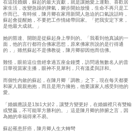
在這段婚姻，蘇起的最大貢獻，就是讓她愛上運動、喜歡居
家生活，改變急躁的脾氣，腳步開始放慢，生命不再只是工
作而已。有時候，陳月卿在家用新聞人急迫的口氣說話時，
蘇起會提醒她，不要把工作情緒帶回家。「把我安定下來，
是他最大成就。」
她的豁達、開朗是從蘇起身上學到的。「我看到他真誠的一
面，他的言行都符合佛家思想，原來佛家所說的是行得通
的，」雖然蘇起不是佛教徒，陳月卿卻因他而信佛。
難怪，眼前這位曾經拿過五座金鐘獎，訪問過無數名人的昔
日華視當家主播，眼神不見犀利，只有溫柔與詳和。
而個性內斂的蘇起，在陳月卿「調教」之下，現在每天都要
和家人親親抱抱，而且是用力擁抱，他要讓家人感受到他的
愛。
「婚姻應該是1加1大於2，讓雙方變更好，在婚姻裡只有雙輸
或雙贏，不可能單方勝利的。」這是陳月卿的肺腑之言，因
為她的幸福得來不易。
蘇起罹患肝癌，陳月卿人生大轉彎