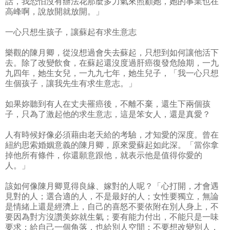
話，我恐怕沒有辦法花那麼多力氣來照顧她，她的事業也在
高峰啊，說放開就放開。」
一心只想生孩子，讓蘇起有求生意志
樂觀的陳月卿，從沒想過會失去蘇起，只想到如何讓他活下
去。除了改變飲食，在蘇起還沒度過肝癌復發危險期，一九
九四年，她生女兒，一九九七年，她生兒子，「我一心只想
生個孩子，讓我先生有求生意志。」
如果妳聽到有人在丈夫罹癌後，不離不棄，還生下兩個孩
子，只為了激起他的求生意志，這是笨女人，還是真愛？
人有時候好像必須藉由老天給的考驗，才知愛的深度。曾在
紐約思索婚姻意義的陳月卿，原來愛蘇起如此深。「當你拿
掉他所有條件，你還願意跟他，就表示他是值得你愛的
人。」
該如何像陳月卿覓得良緣、嫁對的人呢？「心打開，才會遇
見對的人；選合適的人，不是最好的人；女性要獨立，無論
是情緒上還是經濟上，自己的喜怒不要依附在別人身上，不
要因為對方沒讚美妳就生氣；要有能力付出，不能只是一味
要求；給自己一個角落，也給別人空間；不要想改變別人，