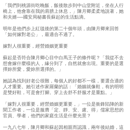
「我們到桃源街吃晚飯，飯後散步到中山堂附近，坐在人行
椅上，他會靠在我的肩膀上休息，」陳月卿柔柔地說著，她
和夫婿──國安局秘書長蘇起的生活點滴。
明年是他們步上紅毯後的第二十個年頭，由陳月卿來回答
「如何嫁對老公」，最適合不過了。
嫁對人很重要，經營婚姻更重要
蘇起是否符合陳月卿心目中白馬王子的條件呢？「我從不去
想會嫁什麼樣的人，緣分到了，自然就會出現。重要的是選
擇妳所愛，愛妳所選擇的。」
她認為找到好老公很難，每個人的好都不一樣，要選合適的
人才重要。她引述作家羅蘭的話：「婚姻就像鞋，有的明明
是雙好鞋，可是會打腳。穿上去舒不舒服才是重點。」
「嫁對人很重要，經營婚姻更重要，」一位是衝鋒陷陣的新
聞工作者，一位是服膺「定、靜、安、慮、得」儒家思想的
官員、學者，他們的家庭生活是什麼光景？
一九八七年，陳月卿和蘇起因相親而認識，兩年後結婚，這