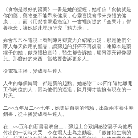
《食物是最好的醫藥》一書是她的聖經，她相信「食物就是
你的藥，藥物並不能帶來健康，心靈喜悅會帶來身體的健
康……」而《用營養擊退癌症》一書裡所提的「全果汁」營
養概念，讓她從此埋頭研究「精力湯」。
妳會常常在電視上看到陳月卿賣力介紹精力湯，那是他們全
家人每天飲用的聖品，讓蘇起的肝癌不再復發，連原本是藥
罐子的她，做身體檢查時，醫生都告訴她，腸胃漂亮得像嬰
兒。那麼好的東西，當然要告訴更多人。
從電視主播，變成養生達人
人生的每個轉彎，都是新的起點。她感謝二○○四年逼她離開
工作崗位的人，因為他們的逼退，陳月卿才能擁有現在的一
片天。
二○○五年及二○○七年，她集結自身的體驗，出版兩本養生暢
銷書，從主播變成養生達人。
在二○○五年的新書發表會上，蘇起上台致詞感謝妻子為他所
付出的一切時大哭，令在場人士為之動容。「假如她生病的