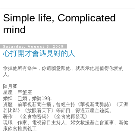
Simple life, Complicated
mind
Saturday, August 8, 2009
心打開才會遇見對的人
拿掉他所有條件，你還願意跟他，就表示他是值得你愛的
人。
陳月卿
星座：巨蟹座
婚姻：已婚，婚齡19年
資歷：前華視新聞主播，曾經主持《華視新聞雜誌》《天涯
若比鄰》《放眼看天下》等節目，得過五座金鐘獎。
著作：《全食物密碼》《全食物再發現》
現職：作家、電視節目主持人、婦女救援基金會董事、新健
康飲食推廣義工