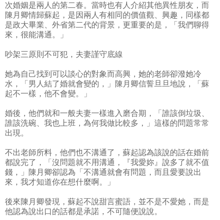
次婚姻是兩人的第二春。當時也有人介紹其他異性朋友，而
陳月卿情歸蘇起，是因兩人有相同的價值觀、興趣，同樣都
是政大畢業、外省第二代的背景，更重要的是，「我們聊得
來，很能溝通。」
吵架三原則不可犯，夫妻謹守底線
她為自己找到可以談心的對象而高興，她的老師卻潑她冷
水，「男人結了婚就會變的，」陳月卿信誓旦旦地說，「蘇
起不一樣，他不會變。」
婚後，他們就和一般夫妻一樣進入磨合期，「誰該倒垃圾、
誰該洗碗、我也上班，為何我做比較多，」這樣的問題常常
出現。
不出老師所料，他們也不溝通了，蘇起認為該說的話在婚前
都說完了，「沒問題就不用溝通，『我愛妳』說多了就不值
錢，」陳月卿卻認為「不溝通就會有問題，而且愛要說出
來，我才知道你在想什麼啊。」
後來陳月卿發現，蘇起不說甜言蜜語，並不是不愛她，而是
他認為說出口的話都是承諾，不可隨便說說。