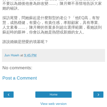
不要以為婚後他會為妳改變……」陳月卿不吝惜地告訴大家
她的秘訣。
採訪尾聲，問她蘇起是什麼類型的老公？「他EQ高，有智
慧，成熟穩健，有愛心，有責任感，孝順顧家，具有專業、
人文素養……」陳月卿的答案多到超出選擇範圍，看她談到
蘇起時的眼神，你會以為她是熱戀或新婚的女人。
誰說婚姻是戀愛的墳墓呢？
Jun Hsieh
at
9:45 PM
No comments:
Post a Comment
‹
›
Home
View web version